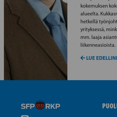
kokemuksen kok
alueelta. Kukkasm
hetkellä työnjoh
yrityksessä, min
mm. laaja asian
liikenneasioista.
LUE EDELLIN
PUOL