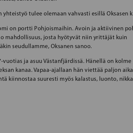
 yhteistyö tulee olemaan vahvasti esillä Oksasen 
omi on portti Pohjoismaihin. Avoin ja aktiivinen p
so mahdollisuus, josta hyötyvät niin yrittäjät kuin
äkin seudullamme, Oksanen sanoo.
vuotias ja asuu Västanfjärdissä. Hänellä on kolme l
eksan kanaa. Vapaa-ajallaan hän viettää paljon aik
ntä kiinnostaa suuresti myös kalastus, luonto, nikka