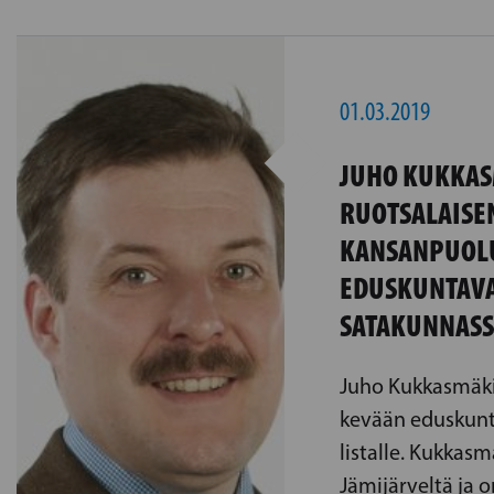
01.03.2019
JUHO KUKKA
RUOTSALAISE
KANSANPUOL
EDUSKUNTAV
SATAKUNNAS
Juho Kukkasmäki
kevään eduskunt
listalle. Kukkasm
Jämijärveltä ja 