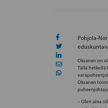
Pohjola-Nor
eduskuntava
Oksanen on ol
Tällä hetkell
varapuheenjoh
Oksanen toimi
puheenjohtaj
– Olen aina ol