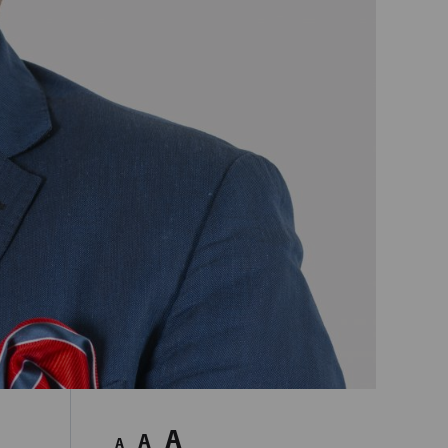
A
A
A