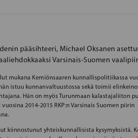
denin pääsihteeri, Michael Oksanen asettu
aliehdokkaaksi Varsinais-Suomen vaalipiir
lut mukana Kemiönsaaren kunnallispolitiikassa vu
ä hän istuu kunnanvaltuustossa sekä toimii elinkei
tajana. Hän on myös Turunmaan kalastajaliiton p
 vuosina 2014-2015 RKP:n Varsinais Suomen piirin
ana.
lut kiinnostunut yhteiskunnallisista kysymyksistä. K