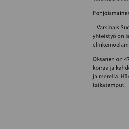
Pohjoismainen
– Varsinais Su
yhteistyö on i
elinkeinoeläm
Oksanen on 47-
koiraa ja kahd
ja merellä. Hä
taikatemput.