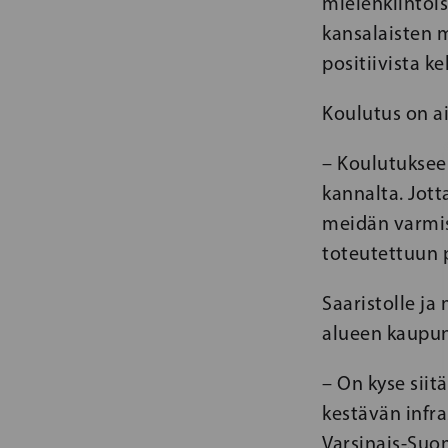
mielenkiintoi
kansalaisten 
positiivista k
Koulutus on a
– Koulutuksee
kannalta. Jot
meidän varmist
toteutettuun 
Saaristolle j
alueen kaupung
– On kyse sii
kestävän infr
Varsinais-Suo