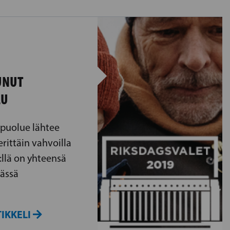
UNUT
LU
puolue lähtee
rittäin vahvoilla
:llä on yhteensä
ässä
IKKELI