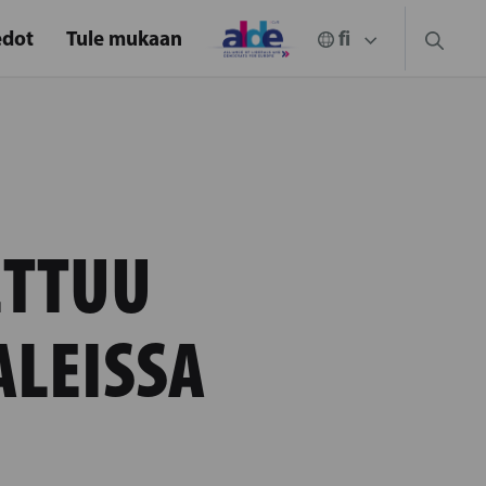
edot
Tule mukaan
ETTUU
LEISSA