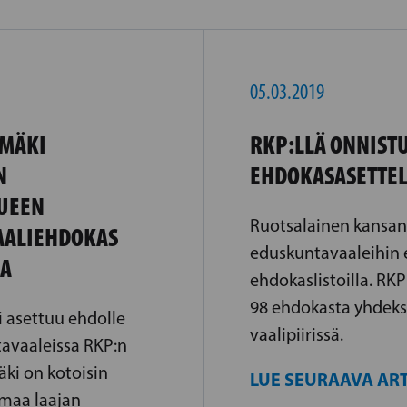
05.03.2019
SMÄKI
RKP:LLÄ ONNIST
N
EHDOKASASETTE
UEEN
Ruotsalainen kansan
AALIEHDOKAS
eduskuntavaaleihin e
SA
ehdokaslistoilla. RKP
98 ehdokasta yhdeks
 asettuu ehdolle
vaalipiirissä.
avaaleissa RKP:n
äki on kotoisin
LUE SEURAAVA ART
omaa laajan