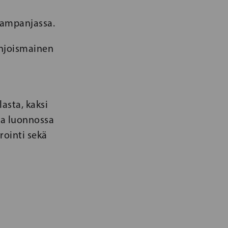
kampanjassa.
ohjoismainen
asta, kaksi
aa luonnossa
rointi sekä