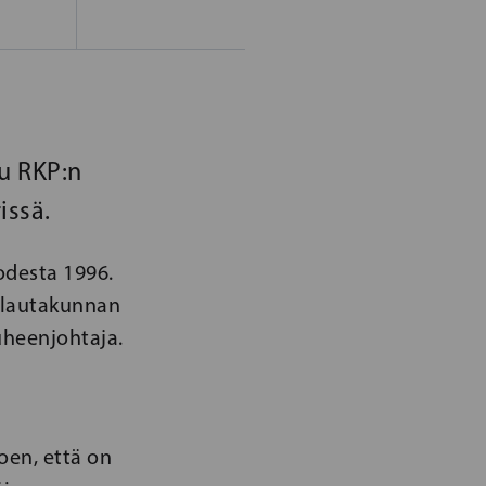
u RKP:n
issä.
odesta 1996.
nolautakunnan
uheenjohtaja.
oen, että on