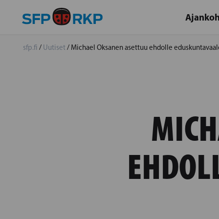
Ajankoh
sfp.fi
/
Uutiset
/
Michael Oksanen asettuu ehdolle eduskuntavaal
MICH
EHDOL