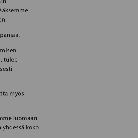
äin
stääksemme
en.
panjaa.
ämisen
, tulee
sesti
otta myös
tymme luomaan
n yhdessä koko