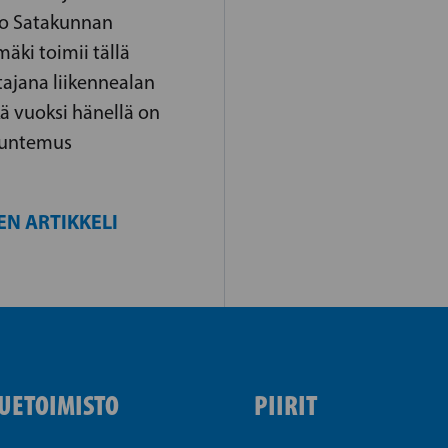
o Satakunnan
äki toimii tällä
tajana liikennealan
kä vuoksi hänellä on
tuntemus
EN ARTIKKELI
UETOIMISTO
PIIRIT