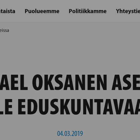
taista
Puolueemme
Politiikkamme
Yhteysti
eissa
AEL OKSANEN AS
LE EDUSKUNTAVAA
04.03.2019