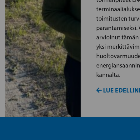
terminaalialukse
toimitusten turv
parantamiseksi. 
arvioinut tämän 
yksi merkittävi
huoltovarmuude
energiansaannin
kannalta.
LUE EDELLIN