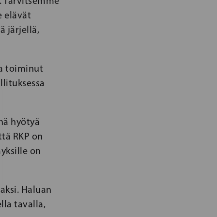
a. Tarvitsemme
e elävät
 järjellä,
a toiminut
llituksessa
hä hyötyä
että RKP on
myksille on
saksi. Haluan
la tavalla,