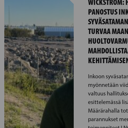
WICKSTRÖM: 
PANOSTUS IN
SYVÄSATAMAN
TURVAA MAA
HUOLTOVARMU
MAHDOLLISTA
KEHITTÄMISE
Inkoon syväsat
myönnetään viid
valtuus hallituk
esittelemässä li
Määrärahalla tot
parannukset mer
toimenpiteet LN