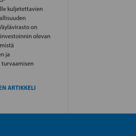
lle kuljetettavien
allisuuden
Väylävirasto on
investoinnin olevan
mmistä
n ja
 turvaamisen
EN ARTIKKELI