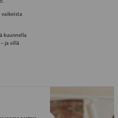
o.
 vaikeista
ää kuunnella
 ja sillä