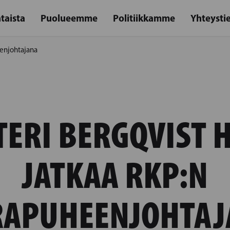
taista
Puolueemme
Politiikkamme
Yhteysti
eenjohtajana
TERI BERGQVIST 
JATKAA RKP:N
RAPUHEENJOHTAJ