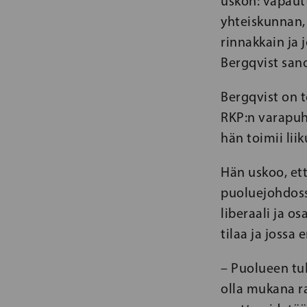
uskon: vapaut
yhteiskunnan, 
rinnakkain ja 
Bergqvist san
Bergqvist on 
RKP:n varapuh
hän toimii liik
Hän uskoo, et
puoluejohdossa
liberaali ja os
tilaa ja jossa 
– Puolueen tul
olla mukana ra