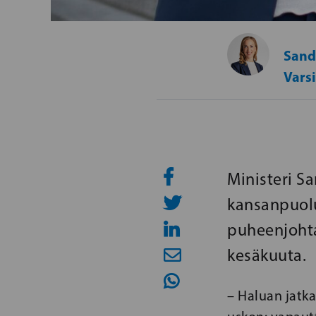
Sand
Vars
Ministeri S
kansanpuolu
puheenjohta
kesäkuuta.
– Haluan jatk