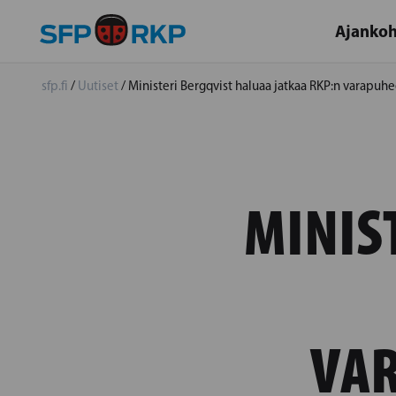
Ajankoh
sfp.fi
/
Uutiset
/
Ministeri Bergqvist haluaa jatkaa RKP:n varapuh
MINIS
VA