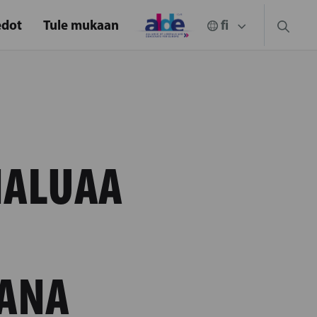
edot
Tule mukaan
HALUAA
ANA