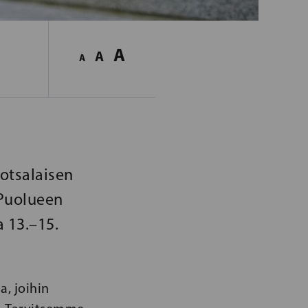
A
A
A
otsalaisen
 Puolueen
 13.–15.
, joihin