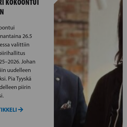
RI KOKOONTUI
EN
koontui
nantaina 26.5
ssa valittiin
iirihallitus
25–2026. Johan
tiin uudelleen
si. Pia Tyyskä
delleen piirin
i.
IKKELI