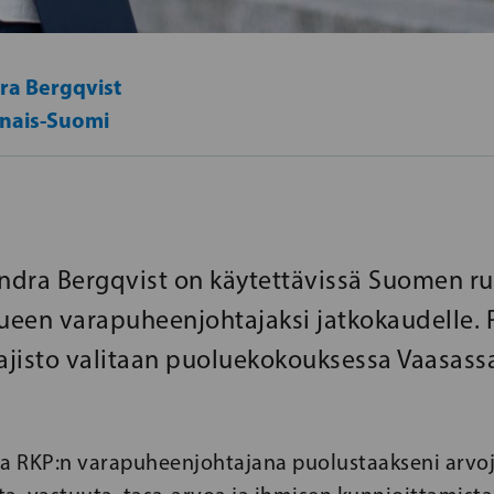
ra Bergqvist
inais-Suomi
andra Bergqvist on käytettävissä Suomen ru
een varapuheenjohtajaksi jatkokaudelle.
jisto valitaan puoluekokouksessa Vaasassa
aa RKP:n varapuheenjohtajana puolustaakseni arvoja