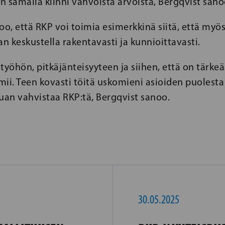
 samalla kiinni vahvoista arvoista, Bergqvist sano
oo, että RKP voi toimia esimerkkinä siitä, että myös
an keskustella rakentavasti ja kunnioittavasti.
työhön, pitkäjänteisyyteen ja siihen, että on tärke
ii. Teen kovasti töitä uskomieni asioiden puolesta –
uan vahvistaa RKP:tä, Bergqvist sanoo.
30.05.2025