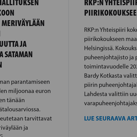
HALLITUKSEN
RKP:N YHTEISPII
KOON
PIIRIKOKOUKSE
 MERIVÄYLÄÄN
RKP:n Yhteispiiri ko
N
piirikokoukseen maa
UTTA JA
Helsingissä. Kokoukse
A SATAMAN
puheenjohtajisto ja p
N
toimintavuodelle 20
Bardy Kotkasta valit
aman parantamiseen
piirin puheenjohtajak
en miljoonaa euron
Lahdesta valittiin uu
sen tänään
varapuheenjohtajaks
sätalousarviossa.
LUE SEURAAVA ART
eutetaan tarvittavat
iväylään ja
G-