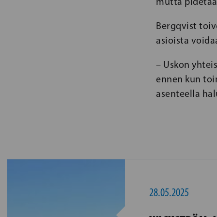
mutta pidetään
Bergqvist toiv
asioista voida
– Uskon yhteis
ennen kun toim
asenteella hal
28.05.2025