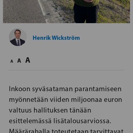
Henrik Wickström
A
A
A
Inkoon syväsataman parantamiseen
myönnetään viiden miljoonaa euron
valtuus hallituksen tänään
esittelemässä lisätalousarviossa.
Määrärahalla toteutetaan tarvittavat