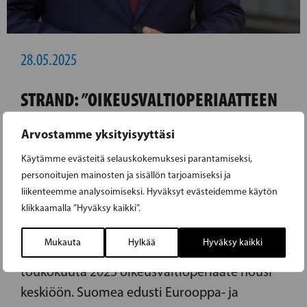
28.05.2025
STRAND: ”OIKEUSVALTIOPERIAATTEEN
RIKKOMISILLE ON ASETETTAVA SELVÄT
Arvostamme yksityisyyttäsi
RAJAT” – SUOMI MUKANA 20 EU-MAAN
Käytämme evästeitä selauskokemuksesi parantamiseksi,
YHTEISESSÄ VAROITUKSESSA
personoitujen mainosten ja sisällön tarjoamiseksi ja
UNKARILLE
liikenteemme analysoimiseksi. Hyväksyt evästeidemme käytön
klikkaamalla ”Hyväksy kaikki”.
Euroopan unionin yleisten asioiden
Mukauta
Hylkää
Hyväksy kaikki
neuvoston kokouksessa Brysselissä 27.
toukokuuta 2025 oikeusvaltioperiaate nousi
keskiöön. Suomea edusti Eurooppa- ja