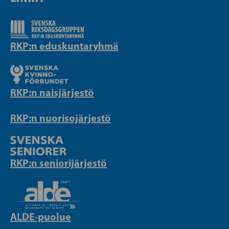
RKP:n eduskuntaryhmä
RKP:n naisjärjestö
RKP:n nuorisojärjestö
RKP:n seniorijärjestö
ALDE-puolue