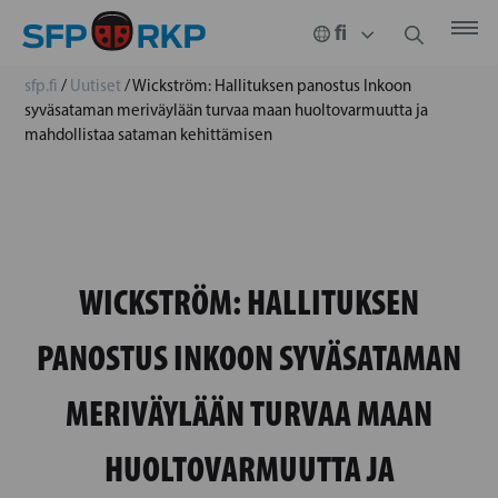
sfp.fi
/
Uutiset
/
Wickström: Hallituksen panostus Inkoon
syväsataman meriväylään turvaa maan huoltovarmuutta ja
mahdollistaa sataman kehittämisen
WICKSTRÖM: HALLITUKSEN
PANOSTUS INKOON SYVÄSATAMAN
MERIVÄYLÄÄN TURVAA MAAN
HUOLTOVARMUUTTA JA