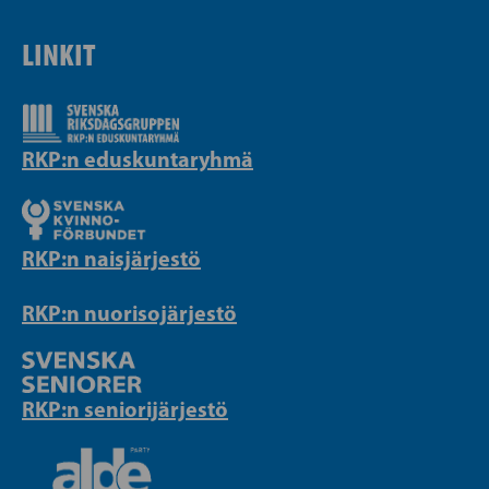
LINKIT
RKP:n eduskuntaryhmä
RKP:n naisjärjestö
RKP:n nuorisojärjestö
RKP:n seniorijärjestö