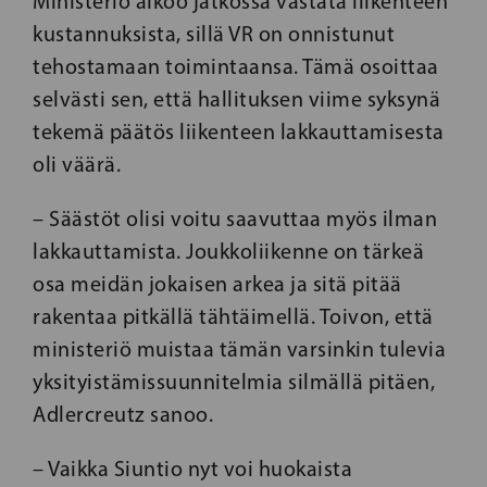
Ministeriö aikoo jatkossa vastata liikenteen
kustannuksista, sillä VR on onnistunut
tehostamaan toimintaansa. Tämä osoittaa
selvästi sen, että hallituksen viime syksynä
tekemä päätös liikenteen lakkauttamisesta
oli väärä.
– Säästöt olisi voitu saavuttaa myös ilman
lakkauttamista. Joukkoliikenne on tärkeä
osa meidän jokaisen arkea ja sitä pitää
rakentaa pitkällä tähtäimellä. Toivon, että
ministeriö muistaa tämän varsinkin tulevia
yksityistämissuunnitelmia silmällä pitäen,
Adlercreutz sanoo.
– Vaikka Siuntio nyt voi huokaista