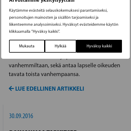
Käytämme evästeitä selauskokemuksesi parantamiseksi,
ÄITIYSLAKI HYVÄKSYMISTÄ VAILLE
personoitujen mainosten ja sisällön tarjoamiseksi ja
VALMIS
liikenteemme analysoimiseksi. Hyväksyt evästeidemme käytön
klikkaamalla ”Hyväksy kaikki”.
Eduskunnan käsittelyyn tänään tuleva
Mukauta
Hylkää
Hyväksy kaikki
kansalaisaloite äitiyslaista turvaisi lapsen
oikeuden elatukseen ja perintöön molemmilta
vanhemmiltaan, sekä antaa lapselle oikeuden
tavata toista vanhempaansa.
LUE EDELLINEN ARTIKKELI
30.09.2016