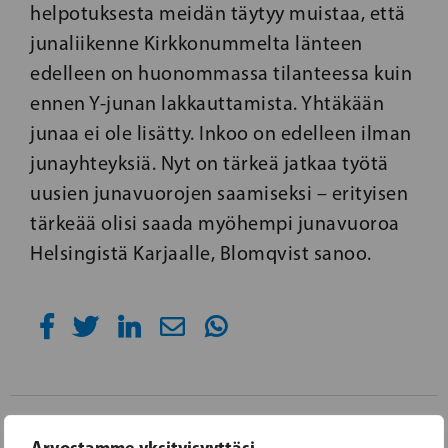
helpotuksesta meidän täytyy muistaa, että
junaliikenne Kirkkonummelta länteen
edelleen on huonommassa tilanteessa kuin
ennen Y-junan lakkauttamista. Yhtäkään
junaa ei ole lisätty. Inkoo on edelleen ilman
junayhteyksiä. Nyt on tärkeä jatkaa työtä
uusien junavuorojen saamiseksi – erityisen
tärkeää olisi saada myöhempi junavuoroa
Helsingistä Karjaalle, Blomqvist sanoo.
29.09.2016
Arvostamme yksityisyyttäsi