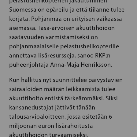
pelastushelikopterien jakautuminen
Suomessa on epäreilu ja että tiilanne tulee
korjata. Pohjanmaa on erityisen vaikeassa
asemassa. Tasa-arvoisen akuuttihoidon
saatavuuden varmistamiseksi on
pohjanmaalaiselle pelastushelikopterille
annettava lisäresursseja, sanoo RKP:n
puheenjohtaja Anna-Maja Henriksson.
Kun hallitus nyt suunnittelee päivystävien
sairaaloiden määrän leikkaamista tulee
akuuttihoito entistä tärkeämmäksi. Siksi
kansanedustajat jättivät tänään
talousarvioaloitteen, jossa esitetään 6
miljoonan euron lisärahoitusta
akuuttihoidon turvaamiseksi.