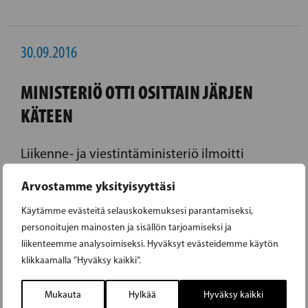
30.09.2016
MINISTERIÖ OTTI OSITTAIN JÄRJEN
KÄTEEN
Liikenne- ja viestintäministeriö ilmoitti
torstaina, että se ottaa maksettavakseen
Arvostamme yksityisyyttäsi
lähijunaliikenteen Siuntioon.
Käytämme evästeitä selauskokemuksesi parantamiseksi,
LUE EDELLINEN ARTIKKELI
personoitujen mainosten ja sisällön tarjoamiseksi ja
liikenteemme analysoimiseksi. Hyväksyt evästeidemme käytön
klikkaamalla ”Hyväksy kaikki”.
01.10.2016
Mukauta
Hylkää
Hyväksy kaikki