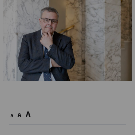
A
A
A