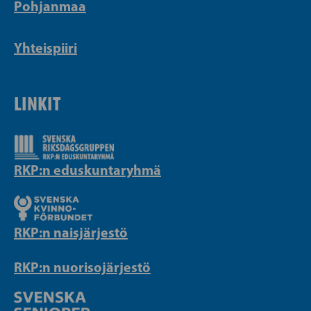
Pohjanmaa
Yhteispiiri
LINKIT
RKP:n eduskuntaryhmä
RKP:n naisjärjestö
RKP:n nuorisojärjestö