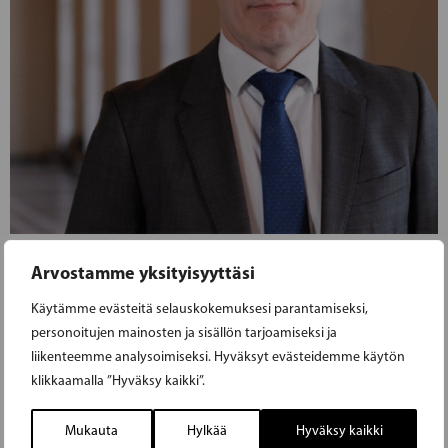
04.06.2025
Arvostamme yksityisyyttäsi
Käytämme evästeitä selauskokemuksesi parantamiseksi,
PERUSTUSLAKIVALIOKUNTA HYVÄKSYY
personoitujen mainosten ja sisällön tarjoamiseksi ja
SAAMELAISKÄRÄJÄLAIN – RKP:N
liikenteemme analysoimiseksi. Hyväksyt evästeidemme käytön
klikkaamalla ”Hyväksy kaikki”.
PITKÄJÄNTEINEN TYÖ TUOTTAA
TULOSTA
Mukauta
Hylkää
Hyväksy kaikki