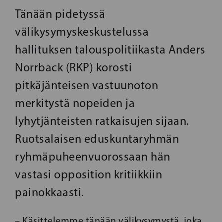
Tänään pidetyssä
välikysymyskeskustelussa
hallituksen talouspolitiikasta Anders
Norrback (RKP) korosti
pitkäjänteisen vastuunoton
merkitystä nopeiden ja
lyhytjänteisten ratkaisujen sijaan.
Ruotsalaisen eduskuntaryhmän
ryhmäpuheenvuorossaan hän
vastasi opposition kritiikkiin
painokkaasti.
– Käsittelemme tänään välikysymystä, joka