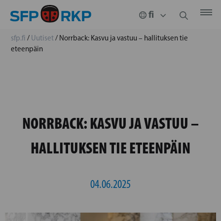
sfp.fi
/
Uutiset
/
Norrback: Kasvu ja vastuu – hallituksen tie
eteenpäin
NORRBACK: KASVU JA VASTUU –
HALLITUKSEN TIE ETEENPÄIN
04.06.2025