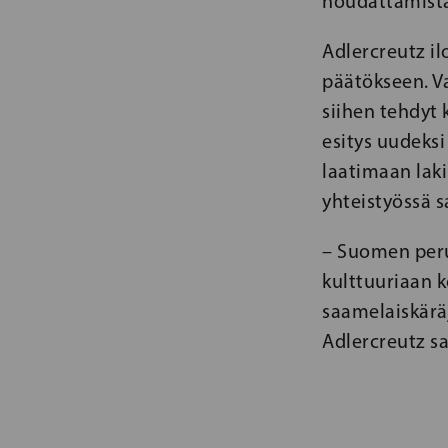
noudattamista
Adlercreutz il
päätökseen. Va
siihen tehdyt 
esitys uudeksi
laatimaan laki
yhteistyössä s
– Suomen perus
kulttuuriaan 
saamelaiskäräj
Adlercreutz s