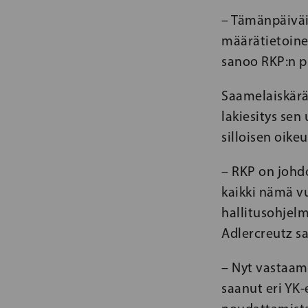
– Tämänpäiväin
määrätietoine
sanoo RKP:n p
Saamelaiskärä
lakiesitys se
silloisen oike
– RKP on johd
kaikki nämä vu
hallitusohjelm
Adlercreutz s
– Nyt vastaam
saanut eri YK-