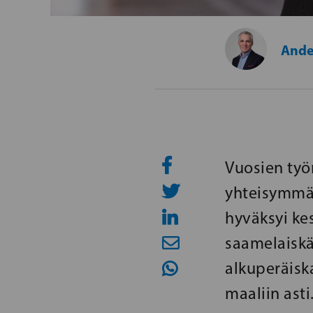
Ande
Vuosien työ
yhteisymmär
hyväksyi ke
saamelaiskä
alkuperäisk
maaliin asti