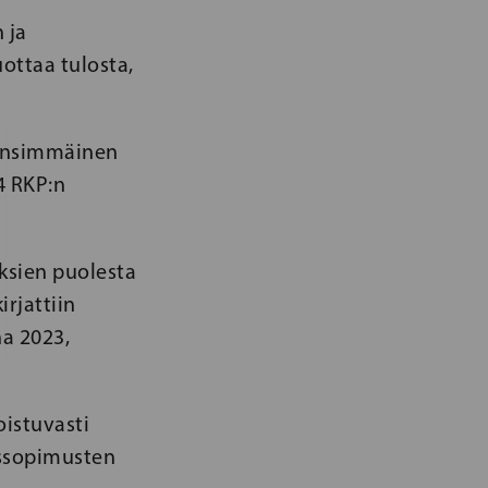
 ja
uottaa tulosta,
 ensimmäinen
4 RKP:n
ksien puolesta
irjattiin
na 2023,
istuvasti
ussopimusten