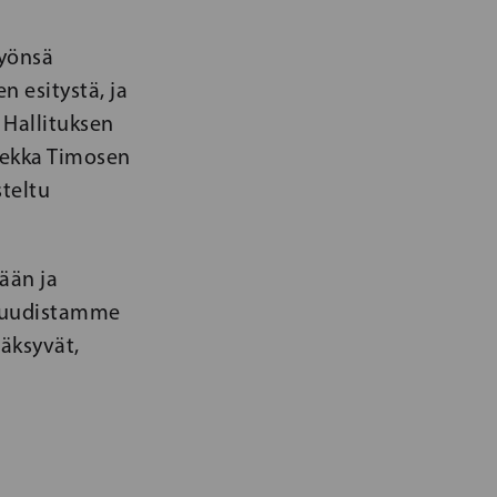
työnsä
n esitystä, ja
 Hallituksen
 Pekka Timosen
steltu
ään ja
t uudistamme
väksyvät,