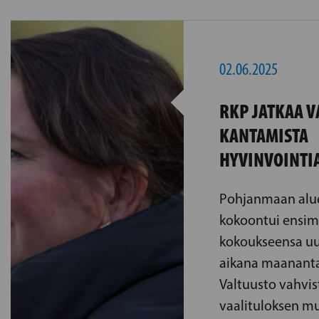
02.06.2025
RKP JATKAA 
KANTAMISTA
HYVINVOINTI
Pohjanmaan alu
kokoontui ensi
kokoukseensa u
aikana maananta
Valtuusto vahvist
vaalituloksen mu