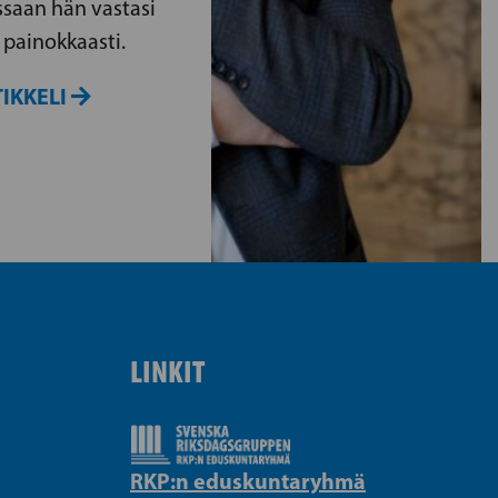
aan hän vastasi
n painokkaasti.
IKKELI
LINKIT
RKP:n eduskuntaryhmä