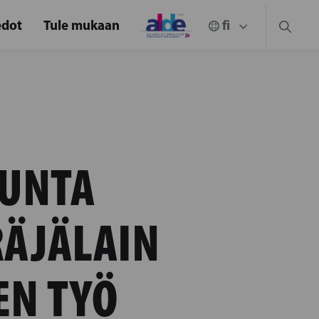
edot
Tule mukaan
KUNTA
ÄJÄLAIN
EN TYÖ