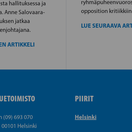
ryhmäpuheenvuoross
ta hallituksessa ja
opposition kritiikkii
sa. Anne Salovaara-
uksen jatkaa
LUE SEURAAVA ART
enjohtajana.
EN ARTIKKELI
UETOIMISTO
PIIRIT
Helsinki
n (09) 693 070
, 00101 Helsinki