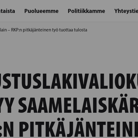
taista
Puolueemme
Politiikkamme
Yhteysti
ain – RKP:n pitkäjänteinen työ tuottaa tulosta
STUSLAKIVALIO
YY SAAMELAISKÄR
:N PITKÄJÄNTEIN