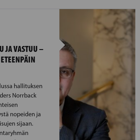
U JA VASTUU –
 ETEENPÄIN
ussa hallituksen
nders Norrback
nteisen
stä nopeiden ja
isujen sijaan.
untaryhmän