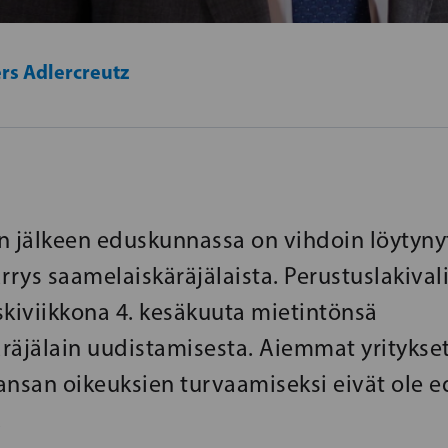
rs Adlercreutz
n jälkeen eduskunnassa on vihdoin löytyny
rys saamelaiskäräjälaista. Perustuslakival
skiviikkona 4. kesäkuuta mietintönsä
räjälain uudistamisesta. Aiemmat yritykse
ansan oikeuksien turvaamiseksi eivät ole 
.