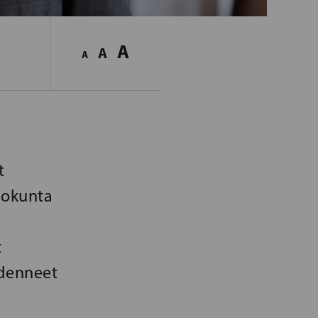
A
A
A
t
iokunta
t
edenneet