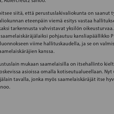
, Adlercreutz sanoo.
oitsee siitä, että perustuslakivaliokunta on saanut 
liokunnan eteenpäin viemä esitys vastaa hallitukse
kaksi tarkennusta vahvistavat yksilön oikeusturvaa.
 saamelaiskäräjälaiksi pohjautuu kansliapäällikko
luonnokseen viime hallituskaudella, ja se on valmi
aamelaiskäräjien kanssa.
tuslain mukaan saamelaisilla on itsehallinto kielt
koskevissa asioissa omalla kotiseutualueellaan. Ny
älain tavalla, jonka myös saamelaiskäräjät itse hy
anoo.