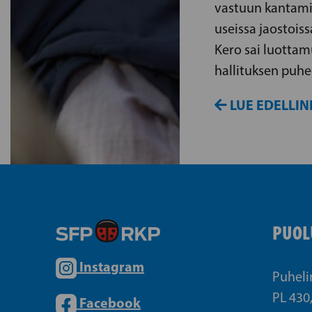
vastuun kantamis
useissa jaostois
Kero sai luottam
hallituksen puhe
LUE EDELLIN
PUOL
Instagram
Puheli
PL 430
Facebook