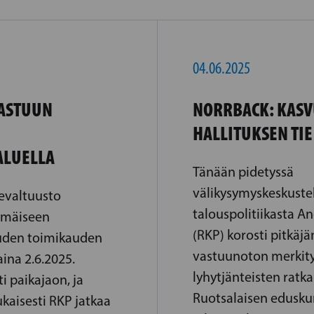
04.06.2025
VASTUUN
NORRBACK: KASV
HALLITUKSEN TIE
ALUELLA
Tänään pidetyssä
välikysymyskeskustel
evaltuusto
talouspolitiikasta A
mmäiseen
(RKP) korosti pitkäjä
uden toimikauden
vastuunoton merkity
ina 2.6.2025.
lyhytjänteisten ratka
i paikajaon, ja
Ruotsalaisen edusk
kaisesti RKP jatkaa