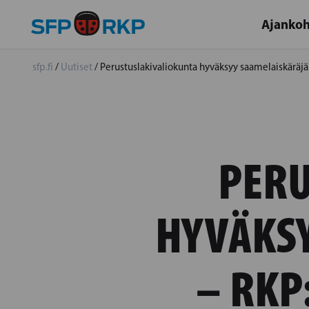
Ajankoh
sfp.fi
/
Uutiset
/
Perustuslakivaliokunta hyväksyy saamelaiskäräjäl
PERU
HYVÄKS
– RKP