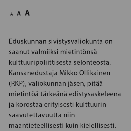
A
A
A
Eduskunnan sivistysvaliokunta on
saanut valmiiksi mietintönsä
kulttuuripoliittisesta selonteosta.
Kansanedustaja Mikko Ollikainen
(RKP), valiokunnan jäsen, pitää
mietintöä tärkeänä edistysaskeleena
ja korostaa erityisesti kulttuurin
saavutettavuutta niin
maantieteellisesti kuin kielellisesti.