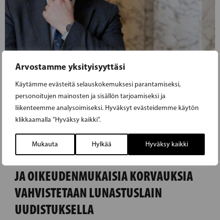
Arvostamme yksityisyyttäsi
Käytämme evästeitä selauskokemuksesi parantamiseksi,
personoitujen mainosten ja sisällön tarjoamiseksi ja
liikenteemme analysoimiseksi. Hyväksyt evästeidemme käytön
klikkaamalla ”Hyväksy kaikki”.
10.06.2025
Mukauta
Hylkää
Hyväksy kaikki
ANDERS NORRBACK: OMISTUSOIKEUTTA
JA OIKEUDENMUKAISIA KORVAUKSIA
VAHVISTETAAN LUNASTUSLAIN
UUDISTUKSELLA