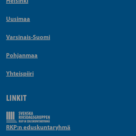
Helsinki
Uusimaa
Varsinais-Suomi
Pohjanmaa
Yhteispiiri
LINKIT
RKP:n eduskuntaryhmä