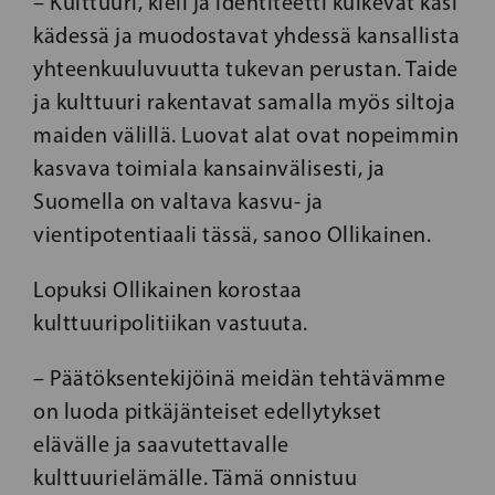
– Kulttuuri, kieli ja identiteetti kulkevat käsi
kädessä ja muodostavat yhdessä kansallista
yhteenkuuluvuutta tukevan perustan. Taide
ja kulttuuri rakentavat samalla myös siltoja
maiden välillä. Luovat alat ovat nopeimmin
kasvava toimiala kansainvälisesti, ja
Suomella on valtava kasvu- ja
vientipotentiaali tässä, sanoo Ollikainen.
Lopuksi Ollikainen korostaa
kulttuuripolitiikan vastuuta.
– Päätöksentekijöinä meidän tehtävämme
on luoda pitkäjänteiset edellytykset
elävälle ja saavutettavalle
kulttuurielämälle. Tämä onnistuu