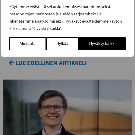
EHDOKKAAKSI EUROVAALEISSA
Käytämme evästeitä selauskokemuksesi parantamiseksi,
personoitujen mainosten ja sisällön tarjoamiseksi ja
RKP:n naisjärjestön puheenjohtaja Anita
liikenteemme analysoimiseksi. Hyväksyt evästeidemme käytön
klikkaamalla ”Hyväksy kaikki”.
Westerholm ilmoittaa tänään 29. huhtikuuta
asettuvansa ehdokkaaksi eurovaaleissa, jotka
Mukauta
Hylkää
Hyväksy kaikki
pidetään 9. kesäkuuta.
LUE EDELLINEN ARTIKKELI