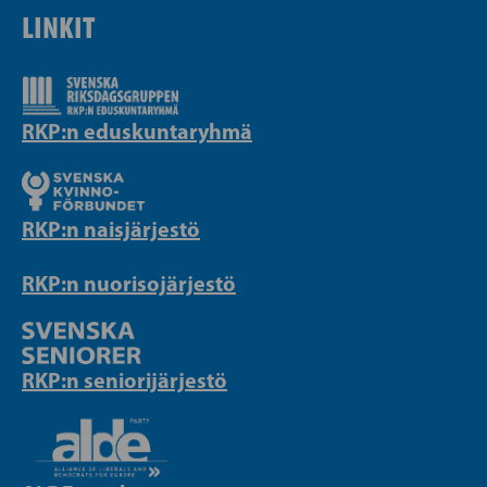
LINKIT
RKP:n eduskuntaryhmä
RKP:n naisjärjestö
RKP:n nuorisojärjestö
RKP:n seniorijärjestö