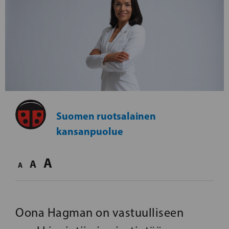
Suomen ruotsalainen
kansanpuolue
A
A
A
Oona Hagman on vastuulliseen