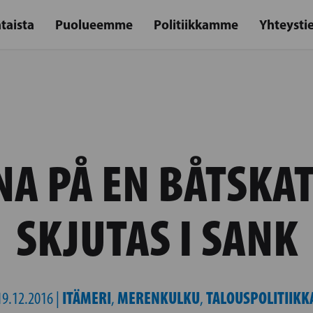
taista
Puolueemme
Politiikkamme
Yhteysti
A PÅ EN BÅTSKA
SKJUTAS I SANK
ITÄMERI
MERENKULKU
TALOUSPOLITIIKK
19.12.2016 |
,
,