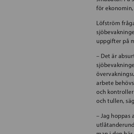
för ekonomin,
Löfström fråg
sjöbevakninge
uppgifter på 
– Det är absur
sjöbevakninge
övervakningsu
arbete behövs 
och kontroller
och tullen, sä
– Jag hoppas 
utlåtanderunda
man i den här 