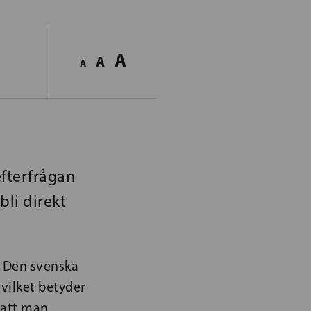
A
A
A
efterfrågan
bli direkt
. Den svenska
vilket betyder
 att man