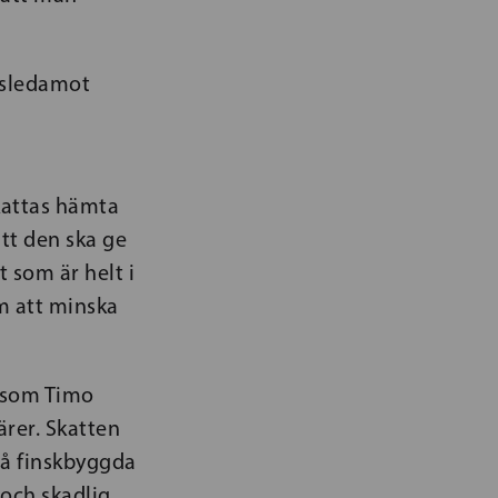
gsledamot
kattas hämta
tt den ska ge
 som är helt i
m att minska
, som Timo
ärer. Skatten
på finskbyggda
 och skadlig