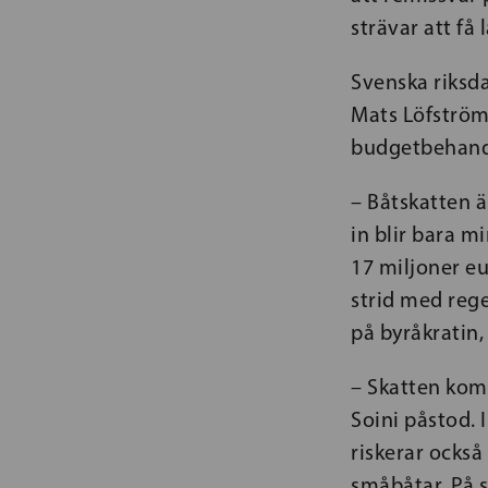
strävar att få 
Svenska riksd
Mats Löfström
budgetbehandl
– Båtskatten 
in blir bara m
17 miljoner eu
strid med reg
på byråkratin
– Skatten kom
Soini påstod. 
riskerar ocks
småbåtar. På s