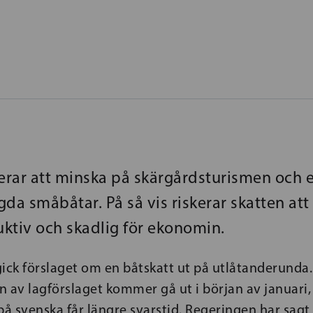
kerar att minska på skärgårdsturismen och 
da småbåtar. På så vis riskerar skatten att 
ktiv och skadlig för ekonomin.
gick förslaget om en båtskatt ut på utlåtanderunda
 av lagförslaget kommer gå ut i början av januari, 
på svenska får längre svarstid. Regeringen har sagt