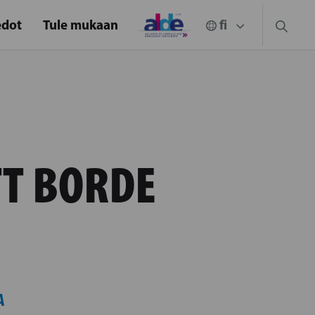
edot
Tule mukaan
TT BORDE
A