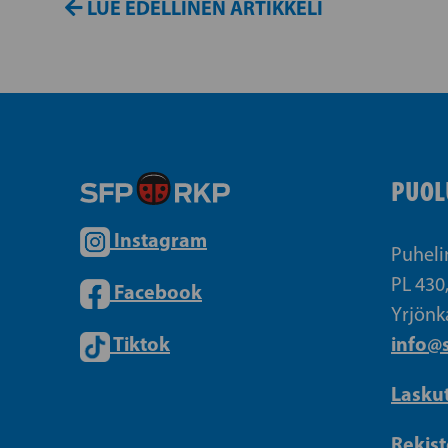
LUE EDELLINEN ARTIKKELI
PUOL
Instagram
Puheli
PL 430
Facebook
Yrjönk
Tiktok
info@s
Lasku
Rekist