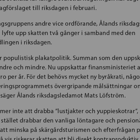
lagförslaget till riksdagen i februari.
agsgruppens andre vice ordförande, Ålands riksda
 lyfte upp skatten två gånger i samband med den
ingen i riksdagen.
är populistisk plakatpolitik. Summan som den upps
indre och mindre. Nu uppskattar finansministeriet a
ro per år. För det behövs mycket ny byråkrati, något
eringsprogrammets övergripande målsättningar o
, säger Ålands riksdagsledamot Mats Löfström.
mer inte att drabba ”lustjakter och yuppieskotrar”
I stället drabbar den vanliga löntagare och pension
å att minska på skärgårdsturismen och efterfrågan 
å vis riskerar skatten att bli direkt kontraproduktiv