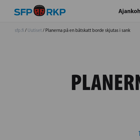
Ajankoh
sfp.fi
/
Uutiset
/
Planerna på en båtskatt borde skjutas i sank
PLANERN