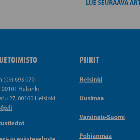
LUE SEURAAVA ART
UETOIMISTO
PIIRIT
Helsinki
n (09) 693 070
, 00101 Helsinki
Uusimaa
atu 27, 00100 Helsinki
fp.fi
Varsinais-Suomi
tustiedot
Pohjanmaa
eri- ja evästeseloste