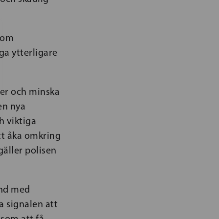
o om
a ytterligare
ner och minska
en nya
 viktiga
att åka omkring
äller polisen
and med
a signalen att
 som att få