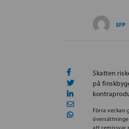
SFP
Skatten ris
på finskbygg
kontraprodu
Förra veckan 
översättningen
att remissvar 