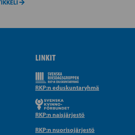
IKKELI
LINKIT
RKP:n eduskuntaryhmä
RKP:n naisjärjestö
RKP:n nuorisojärjestö