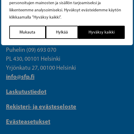
personoitujen mainosten ja sisällön tarjoamiseksi ja
Tiktok
liikenteemme analysoimiseksi. Hyväksyt evästeidemme käytön
klikkaamalla ”Hyväksy kaikki”.
PUOLUETOIMISTO
Mukauta
Hylkää
Hyväksy kaikki
Puhelin (09) 693 070
PL 430, 00101 Helsinki
Yrjönkatu 27, 00100 Helsinki
info@sfp.fi
Laskutustiedot
Rekisteri- ja evästeseloste
Evästeasetukset