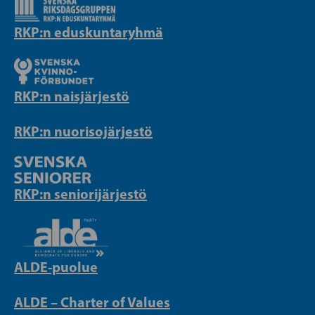
RKP:n eduskuntaryhmä
RKP:n naisjärjestö
RKP:n nuorisojärjestö
RKP:n seniorijärjestö
ALDE-puolue
ALDE – Charter of Values