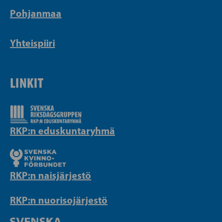
Pohjanmaa
Yhteispiiri
LINKIT
RKP:n eduskuntaryhmä
RKP:n naisjärjestö
RKP:n nuorisojärjestö