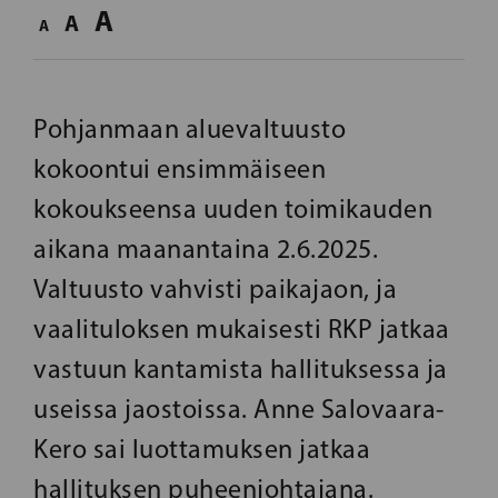
A
A
A
Pohjanmaan aluevaltuusto
kokoontui ensimmäiseen
kokoukseensa uuden toimikauden
aikana maanantaina 2.6.2025.
Valtuusto vahvisti paikajaon, ja
vaalituloksen mukaisesti RKP jatkaa
vastuun kantamista hallituksessa ja
useissa jaostoissa. Anne Salovaara-
Kero sai luottamuksen jatkaa
hallituksen puheenjohtajana.