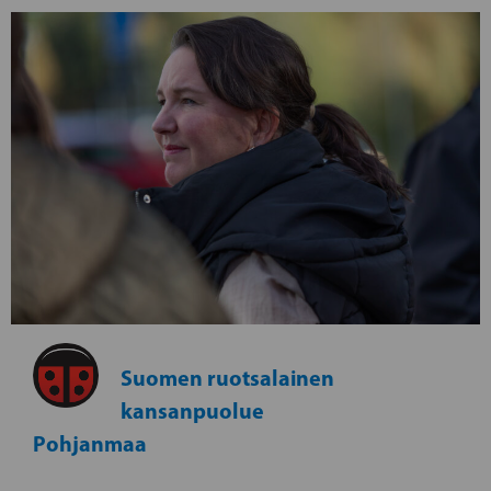
Suomen ruotsalainen
kansanpuolue
Pohjanmaa