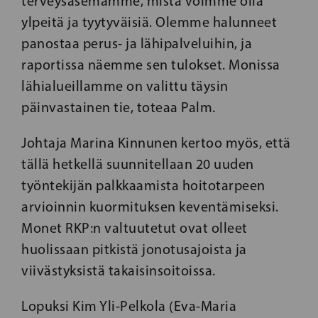
terveysasemamme, mistä voimme olla
ylpeitä ja tyytyväisiä. Olemme halunneet
panostaa perus- ja lähipalveluihin, ja
raportissa näemme sen tulokset. Monissa
lähialueillamme on valittu täysin
päinvastainen tie, toteaa Palm.
Johtaja Marina Kinnunen kertoo myös, että
tällä hetkellä suunnitellaan 20 uuden
työntekijän palkkaamista hoitotarpeen
arvioinnin kuormituksen keventämiseksi.
Monet RKP:n valtuutetut ovat olleet
huolissaan pitkistä jonotusajoista ja
viivästyksistä takaisinsoitoissa.
Lopuksi Kim Yli-Pelkola (Eva-Maria