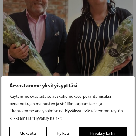
Arvostamme yksityisyyttäsi
Käytämme evästeitä selauskokemuksesi parantamiseksi,
personoitujen mainosten ja sisällön tarjoamiseksi ja
30.05.2025
liikenteemme analysoimiseksi. Hyväksyt evästeidemme käytön
klikkaamalla ”Hyväksy kaikki”.
RKP:N YHTEISPIIRI KOKOONTUI
PIIRIKOKOUKSEEN
Mukauta
Hylkää
Hyväksy kaikki