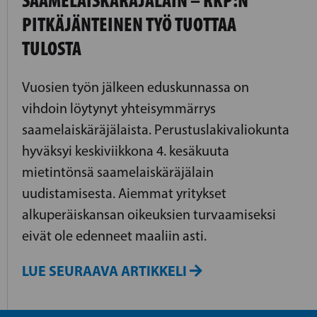
SAAMELAISKÄRÄJÄLAIN – RKP:N
PITKÄJÄNTEINEN TYÖ TUOTTAA
TULOSTA
Vuosien työn jälkeen eduskunnassa on
vihdoin löytynyt yhteisymmärrys
saamelaiskäräjälaista. Perustuslakivaliokunta
hyväksyi keskiviikkona 4. kesäkuuta
mietintönsä saamelaiskäräjälain
uudistamisesta. Aiemmat yritykset
alkuperäiskansan oikeuksien turvaamiseksi
eivät ole edenneet maaliin asti.
LUE SEURAAVA ARTIKKELI