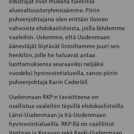
edustajat ovat mukana tulevissa
aluevaltuustoryhmissämme. Piirin
puheenjohtajana olen erittäin iloinen
vahvoista ehdokaslistoista, joilla lähdemme
vaaleihin. Uskomme, että Uudenmaan
äänestäjät löytävät listoiltamme juuri sen
henkilön, jolle he haluavat antaa
luottamuksensa seuraaviksi neljäksi
vuodeksi hyvinvointialueilla, sanoo piirin
puheenjohtaja Karin Cederlöf.
Uudenmaan RKP:n tavoitteena on
osallistua vaaleihin täysillä ehdokaslistoilla
Länsi-Uudenmaan ja Itä-Uudenmaan
hyvinvointialueilla. RKP:llä on vaaliliitot
Vantaan ja Keravan sekä Keski-Uudenmaan