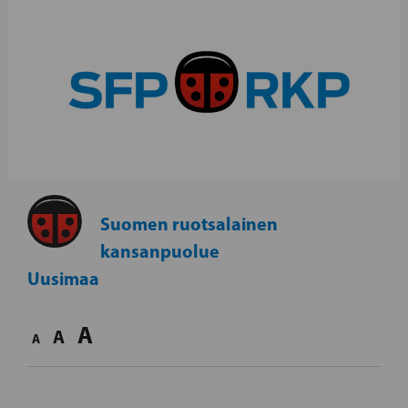
Suomen ruotsalainen
kansanpuolue
Uusimaa
A
A
A