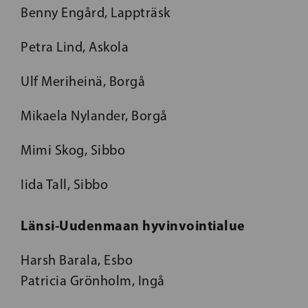
Benny Engård, Lappträsk
Petra Lind, Askola
Ulf Meriheinä, Borgå
Mikaela Nylander, Borgå
Mimi Skog, Sibbo
Iida Tall, Sibbo
Länsi-Uudenmaan hyvinvointialue
Harsh Barala, Esbo
Patricia Grönholm, Ingå