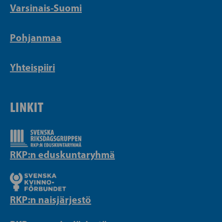
Varsinais-Suomi
Pohjanmaa
Yhteispiiri
LINKIT
RKP:n eduskuntaryhmä
RKP:n naisjärjestö