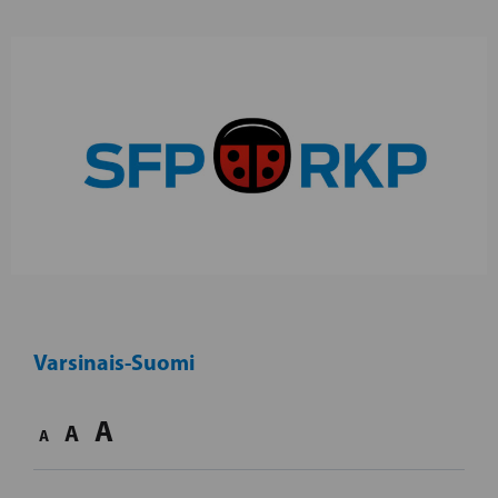
Varsinais-Suomi
A
A
A