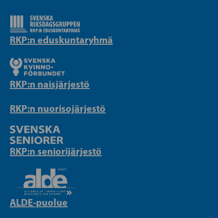
RKP:n eduskuntaryhmä
RKP:n naisjärjestö
RKP:n nuorisojärjestö
RKP:n seniorijärjestö
ALDE-puolue