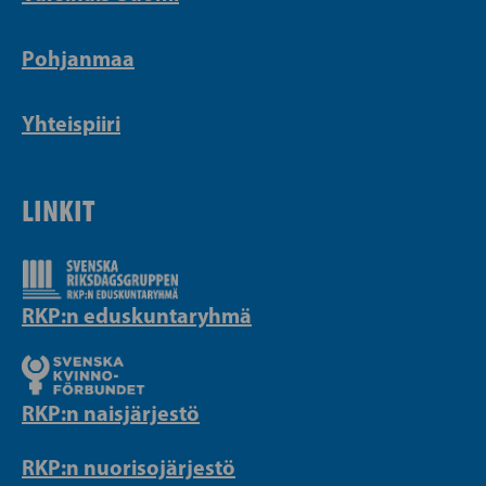
Pohjanmaa
Yhteispiiri
LINKIT
RKP:n eduskuntaryhmä
RKP:n naisjärjestö
RKP:n nuorisojärjestö