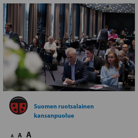
Suomen ruotsalainen
kansanpuolue
A
A
A