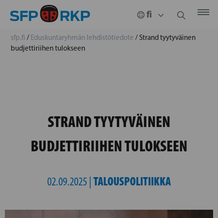
sfp.fi
/
Eduskuntaryhmän lehdistötiedote
/
Strand tyytyväinen
budjettiriihen tulokseen
STRAND TYYTYVÄINEN
BUDJETTIRIIHEN TULOKSEEN
TALOUSPOLITIIKKA
02.09.2025 |