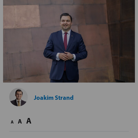
Joakim Strand
A
A
A