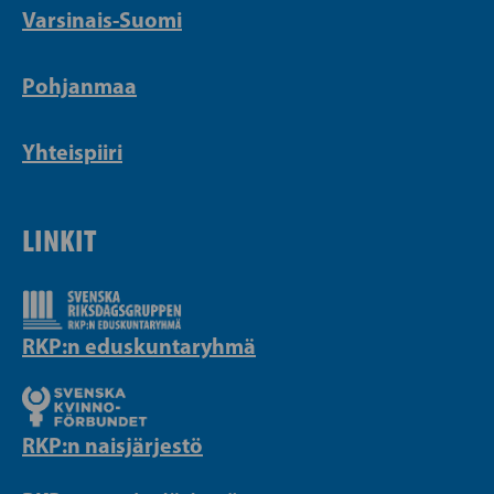
Varsinais-Suomi
Pohjanmaa
Yhteispiiri
LINKIT
RKP:n eduskuntaryhmä
RKP:n naisjärjestö