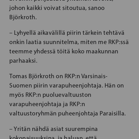
johon kaikki voivat sitoutua, sanoo
Björkroth.
– Lyhyellä aikavälillä piirin tärkein tehtävä
onkin laatia suunnitelma, miten me RKP:ssä
teemme yhdessä töitä koko maakunnan
parhaaksi.
Tomas Björkroth on RKP:n Varsinais-
Suomen piirin varapuheenjohtaja. Hän on
myös RKP:n puoluevaltuuston
varapuheenjohtaja ja RKP:n
valtuustoryhmän puheenjohtaja Paraisilla.
– Yritän nähdä asiat suurempina
kokonaisuuksina, ja haluan, että