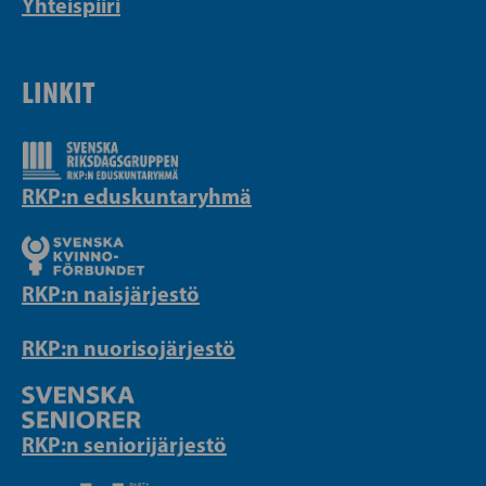
Yhteispiiri
LINKIT
RKP:n eduskuntaryhmä
RKP:n naisjärjestö
RKP:n nuorisojärjestö
RKP:n seniorijärjestö