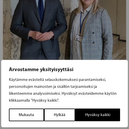
Arvostamme yksityisyyttäsi
13.04.2023
Käytämme evästeitä selauskokemuksesi parantamiseksi,
personoitujen mainosten ja sisällön tarjoamiseksi ja
liikenteemme analysoimiseksi. Hyväksyt evästeidemme käytön
ANNA OKSANEN ON HENRIK
klikkaamalla ”Hyväksy kaikki”.
WICKSTRÖMIN EDUSKUNTA-AVUSTAJA
Mukauta
Hylkää
Hyväksy kaikki
Anna Oksanen Raaseporista on Henrik