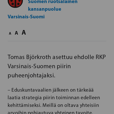
Suomen ruotsalainen
kansanpuolue
Varsinais-Suomi
A
A
A
Tomas Björkroth asettuu ehdolle RKP
Varsinais-Suomen piirin
puheenjohtajaksi.
– Eduskuntavaalien jälkeen on tärkeää
laatia strategia piirin toiminnan edelleen
kehittämiseksi. Meillä on oltava yhteisiin
arvoihin pohjautuva yhteinen tavoite,