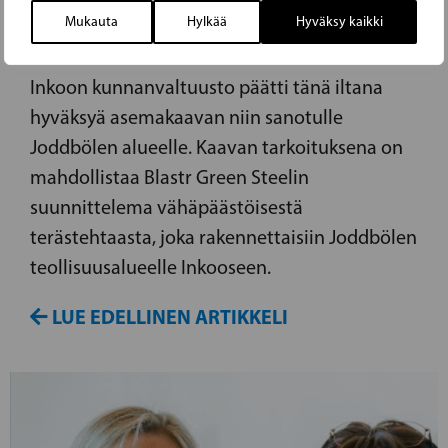
Mukauta
Hylkää
Hyväksy kaikki
SIIRTYMÄN EDELLÄKÄVIJÄKSI
Inkoon kunnanvaltuusto päätti tänä iltana
hyväksyä asemakaavan niin sanotulle
Joddbölen alueelle. Kaavan tarkoituksena on
mahdollistaa Blastr Green Steelin
suunnittelema vähäpäästöisestä
terästehtaasta, joka rakennettaisiin Joddbölen
teollisuusalueelle Inkooseen.
LUE EDELLINEN ARTIKKELI