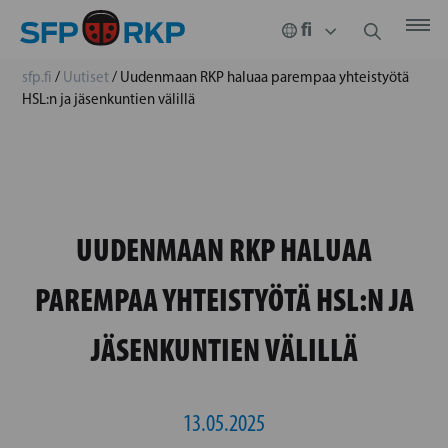
sfp.fi
/
Uutiset
/
Uudenmaan RKP haluaa parempaa yhteistyötä
HSL:n ja jäsenkuntien välillä
UUDENMAAN RKP HALUAA
PAREMPAA YHTEISTYÖTÄ HSL:N JA
JÄSENKUNTIEN VÄLILLÄ
13.05.2025