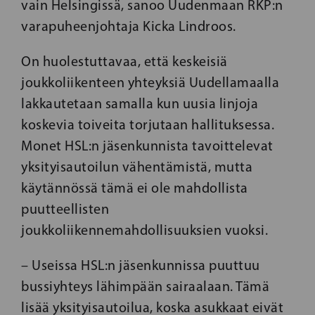
vain Helsingissä, sanoo Uudenmaan RKP:n
varapuheenjohtaja Kicka Lindroos.
On huolestuttavaa, että keskeisiä
joukkoliikenteen yhteyksiä Uudellamaalla
lakkautetaan samalla kun uusia linjoja
koskevia toiveita torjutaan hallituksessa.
Monet HSL:n jäsenkunnista tavoittelevat
yksityisautoilun vähentämistä, mutta
käytännössä tämä ei ole mahdollista
puutteellisten
joukkoliikennemahdollisuuksien vuoksi.
– Useissa HSL:n jäsenkunnissa puuttuu
bussiyhteys lähimpään sairaalaan. Tämä
lisää yksityisautoilua, koska asukkaat eivät