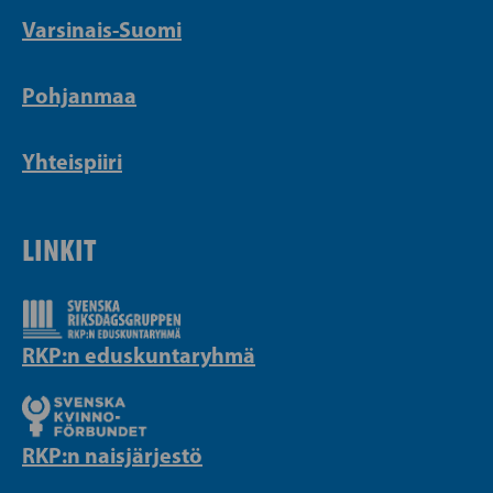
Varsinais-Suomi
Pohjanmaa
Yhteispiiri
LINKIT
RKP:n eduskuntaryhmä
RKP:n naisjärjestö