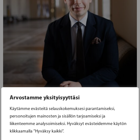
Arvostamme yksityisyyttäsi
12.05.2025
Käytämme evästeitä selauskokemuksesi parantamiseksi,
WICKSTRÖM: INKOO NÄYTTI VIHREÄÄ
personoitujen mainosten ja sisällön tarjoamiseksi ja
liikenteemme analysoimiseksi. Hyväksyt evästeidemme käytön
VALOA JODDBÖLEN KEHITTÄMISELLE –
klikkaamalla ”Hyväksy kaikki”.
LÄNSI-UUSIMAA VOI NOUSTA VIHREÄN