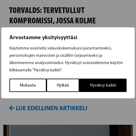
TORVALDS: TERVETULLUT
KOMPROMISSI, JOSSA KOLME
ONGELMAA
Arvostamme yksityisyyttäsi
Euroopan parlamentin jäsen Nils Torvalds
Käytämme evästeitä selauskokemuksesi parantamiseksi,
personoitujen mainosten ja sisällön tarjoamiseksi ja
(RKP/Renew) on tyytyväinen Eurooppa-
liikenteemme analysoimiseksi. Hyväksyt evästeidemme käytön
neuvoston päätökseen elvytysrahastosta. –
klikkaamalla ”Hyväksy kaikki”.
Olisin kuitenkin toivonut vahvempaa
kannanottoa oikeusvaltioperiaatteesta ja
Mukauta
Hylkää
Hyväksy kaikki
ilmastoprioriteeteista
LUE EDELLINEN ARTIKKELI