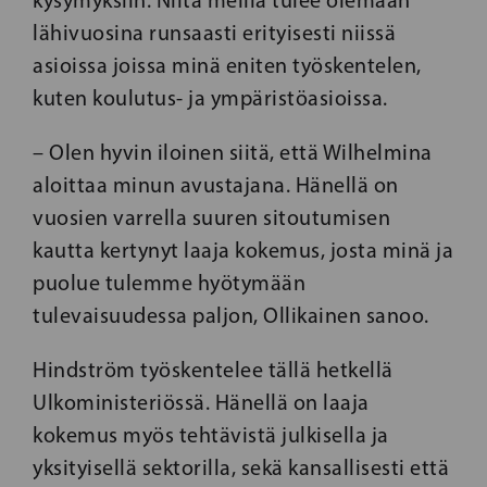
kysymyksiin. Niitä meillä tulee olemaan
lähivuosina runsaasti erityisesti niissä
asioissa joissa minä eniten työskentelen,
kuten koulutus- ja ympäristöasioissa.
– Olen hyvin iloinen siitä, että Wilhelmina
aloittaa minun avustajana. Hänellä on
vuosien varrella suuren sitoutumisen
kautta kertynyt laaja kokemus, josta minä ja
puolue tulemme hyötymään
tulevaisuudessa paljon, Ollikainen sanoo.
Hindström työskentelee tällä hetkellä
Ulkoministeriössä. Hänellä on laaja
kokemus myös tehtävistä julkisella ja
yksityisellä sektorilla, sekä kansallisesti että