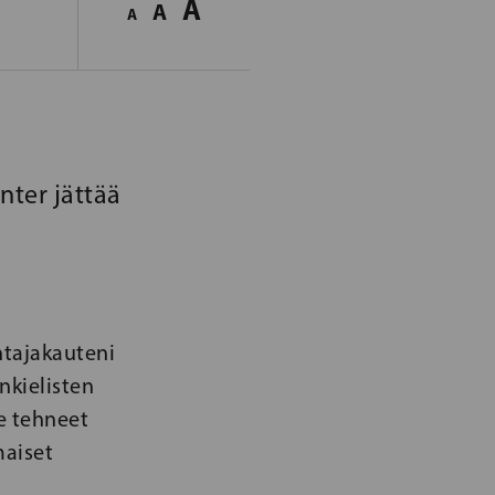
A
A
A
nter jättää
htajakauteni
nkielisten
e tehneet
maiset