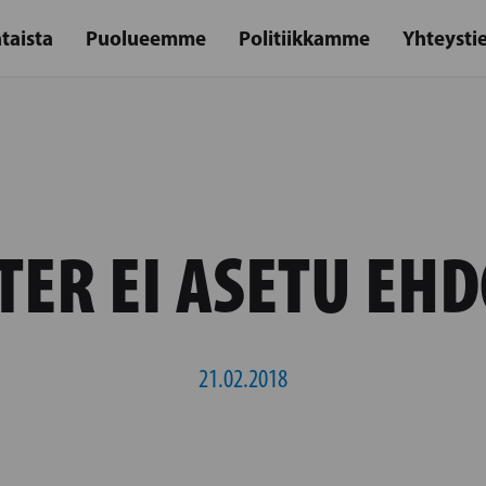
taista
Puolueemme
Politiikkamme
Yhteysti
TER EI ASETU EHD
21.02.2018