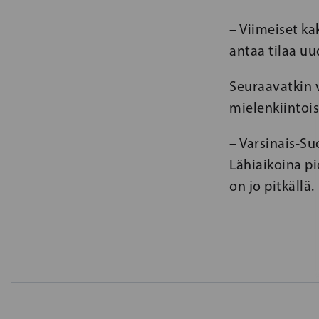
– Viimeiset ka
antaa tilaa uu
Seuraavatkin v
mielenkiintois
– Varsinais-S
Lähiaikoina p
on jo pitkällä.