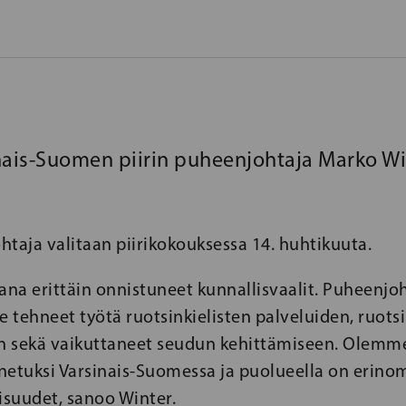
nais-Suomen piirin puheenjohtaja Marko Wi
taja valitaan piirikokouksessa 14. huhtikuuta.
ana erittäin onnistuneet kunnallisvaalit. Puheenjo
tehneet työtä ruotsinkielisten palveluiden, ruotsi
en sekä vaikuttaneet seudun kehittämiseen. Olemm
netuksi Varsinais-Suomessa ja puolueella on erino
suudet, sanoo Winter.