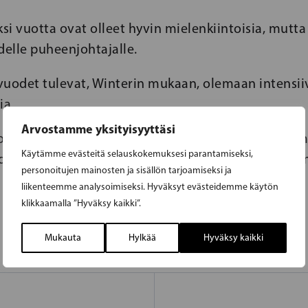
ksi vuotta ovat olleet hyvin mielenkiintoisia, mutta
delle puheenjohtajalle.
uodet tulevat, Winterin mukaan, olemaan intensiiv
ia.
Arvostamme yksityisyyttäsi
uomen RKP:llä tulee olemaan tärkeä rooli uudessa 
Käytämme evästeitä selauskokemuksesi parantamiseksi,
idetään sekä maakunta- ja eduskuntavaaleja ja va
personoitujen mainosten ja sisällön tarjoamiseksi ja
liikenteemme analysoimiseksi. Hyväksyt evästeidemme käytön
klikkaamalla ”Hyväksy kaikki”.
Mukauta
Hylkää
Hyväksy kaikki