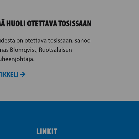
Ä HUOLI OTETTAVA TOSISSAAN
udesta on otettava tosissaan, sanoo
as Blomqvist, Ruotsalaisen
heenjohtaja.
IKKELI
LINKIT