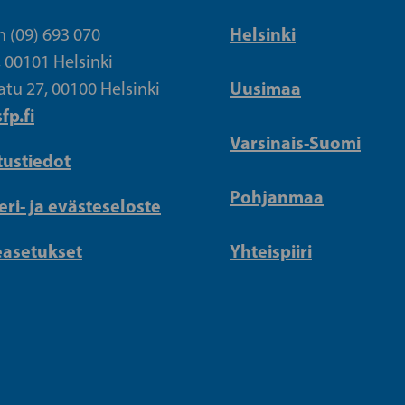
Helsinki
n (09) 693 070
, 00101 Helsinki
Uusimaa
atu 27, 00100 Helsinki
fp.fi
Varsinais-Suomi
tustiedot
Pohjanmaa
eri- ja evästeseloste
easetukset
Yhteispiiri