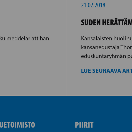
21.02.2018
SUDEN HERÄTTÄM
kku meddelar att han
Kansalaisten huoli s
kansanedustaja Thom
eduskuntaryhmän pu
LUE SEURAAVA ART
UETOIMISTO
PIIRIT