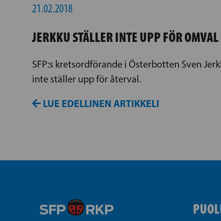
21.02.2018
JERKKU STÄLLER INTE UPP FÖR OMVAL
SFP:s kretsordförande i Österbotten Sven Jer
inte ställer upp för återval.
LUE EDELLINEN ARTIKKELI
PUOL