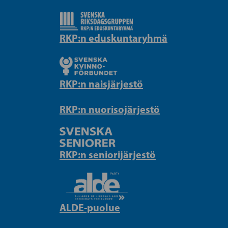
RKP:n eduskuntaryhmä
RKP:n naisjärjestö
RKP:n nuorisojärjestö
RKP:n seniorijärjestö
ALDE-puolue