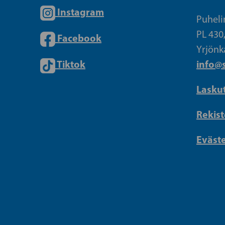
Instagram
Puheli
PL 430
Facebook
Yrjönk
Tiktok
info@s
Lasku
Rekist
Eväst