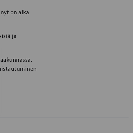
 nyt on aika
isiä ja
maakunnassa.
lmistautuminen