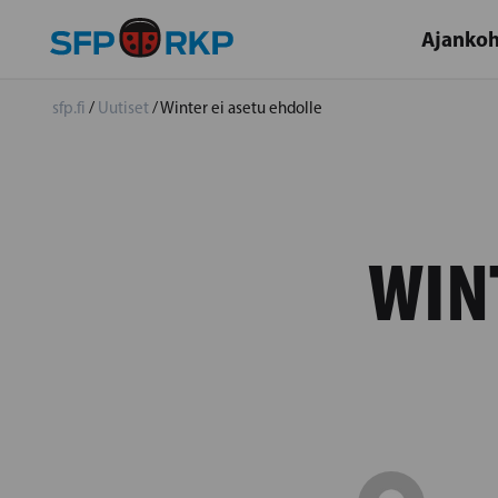
Ajankoh
sfp.fi
/
Uutiset
/
Winter ei asetu ehdolle
WIN