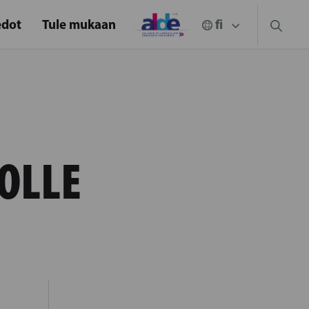
edot
Tule mukaan
OLLE