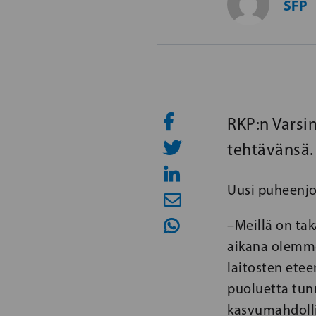
SFP
RKP:n Varsi
tehtävänsä.
Uusi puheenjoh
–Meillä on tak
aikana olemme 
laitosten ete
puoluetta tun
kasvumahdolli