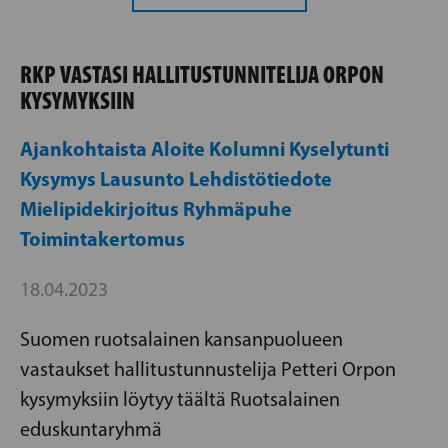
RKP VASTASI HALLITUSTUNNITELIJA ORPON
KYSYMYKSIIN
Ajankohtaista
Aloite
Kolumni
Kyselytunti
Kysymys
Lausunto
Lehdistötiedote
Mielipidekirjoitus
Ryhmäpuhe
Toimintakertomus
18.04.2023
Suomen ruotsalainen kansanpuolueen
vastaukset hallitustunnustelija Petteri Orpon
kysymyksiin löytyy täältä Ruotsalainen
eduskuntaryhmä