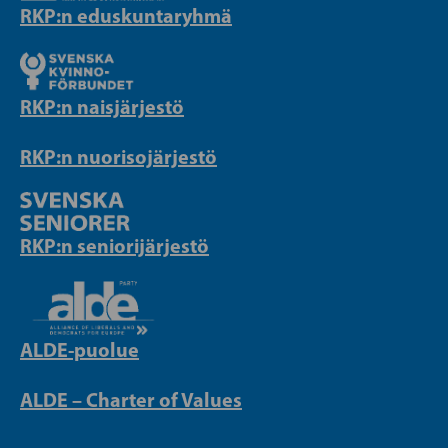
RKP:n eduskuntaryhmä
RKP:n naisjärjestö
RKP:n nuorisojärjestö
RKP:n seniorijärjestö
ALDE-puolue
ALDE – Charter of Values