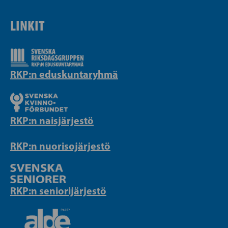
LINKIT
RKP:n eduskuntaryhmä
RKP:n naisjärjestö
RKP:n nuorisojärjestö
RKP:n seniorijärjestö