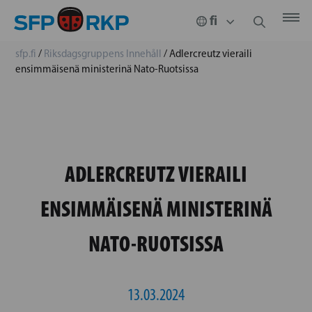
sfp.fi
/
Riksdagsgruppens Innehåll
/
Adlercreutz vieraili
ensimmäisenä ministerinä Nato-Ruotsissa
ADLERCREUTZ VIERAILI
ENSIMMÄISENÄ MINISTERINÄ
NATO-RUOTSISSA
13.03.2024