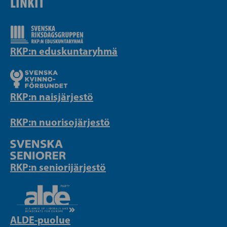
LINKIT
RKP:n eduskuntaryhmä
RKP:n naisjärjestö
RKP:n nuorisojärjestö
RKP:n seniorijärjestö
ALDE-puolue