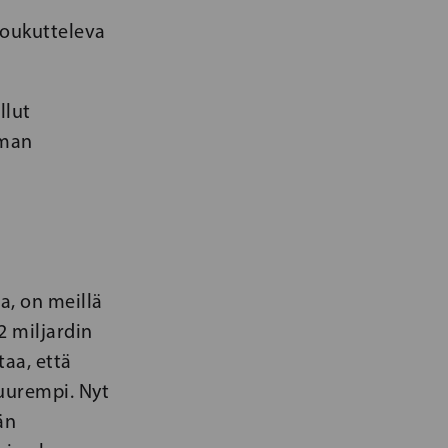
houkutteleva
llut
eman
a, on meillä
2 miljardin
taa, että
suurempi. Nyt
än