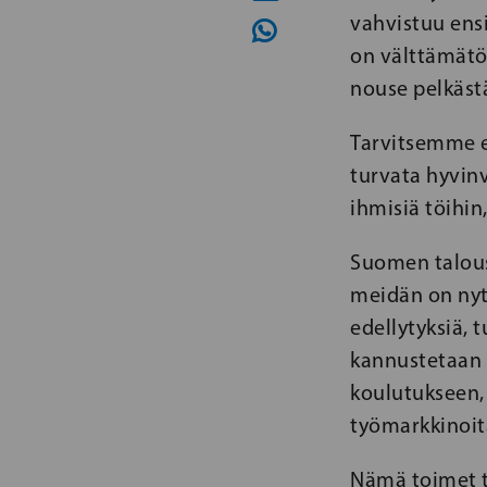
vahvistuu ens
on välttämätön
nouse pelkästä
Tarvitsemme e
turvata hyvinv
ihmisiä töihin,
Suomen talous 
meidän on nyt
edellytyksiä, 
kannustetaan i
koulutukseen, 
työmarkkinoit
Nämä toimet t