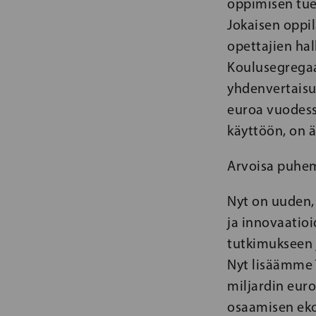
oppimisen tuen
Jokaisen oppi
opettajien hal
Koulusegregaa
yhdenvertaisu
euroa vuodessa
käyttöön, on 
Arvoisa puhem
Nyt on uuden,
ja innovaatioi
tutkimukseen 
Nyt lisäämme T
miljardin eur
osaamisen ekos