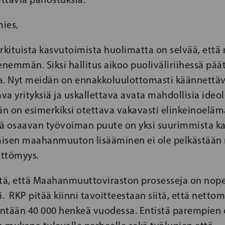
ies,
rkituista kasvutoimista huolimatta on selvää, ett
enemmän. Siksi hallitus aikoo puoliväliriihessä pää
a. Nyt meidän on ennakkoluulottomasti käännettäv
ava yrityksiä ja uskallettava avata mahdollisia ideo
än on esimerkiksi otettava vakavasti elinkeinoelä
että osaavan työvoiman puute on yksi suurimmista ka
räisen maahanmuuton lisääminen ei ole pelkästään
ttömyys.
itä, että Maahanmuuttoviraston prosesseja on nop
. RKP pitää kiinni tavoitteestaan siitä, että net
hintään 40 000 henkeä vuodessa. Entistä parempien