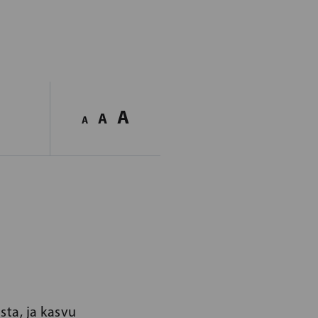
A
A
A
sta, ja kasvu