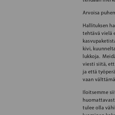
Arvoisa puhem
Hallituksen ha
tehtävä vielä 
kasvupaketist
kivi, kuunnelt
lukkoja. Meid
viesti siitä, 
ja että työpe
vaan välttämä
Iloitsemme si
huomattavasti
tulee olla vä