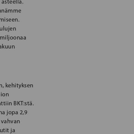
asteella.
nennämme
amiseen.
ulujen
 miljoonaa
takuun
n, kehityksen
tion
tiin BKT:stä.
na jopa 2,9
a vahvan
tit ja