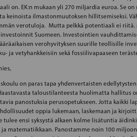
aali on. EK:n mukaan yli 270 miljardia euroa. Se on
a keinoista ilmastonmuutoksen hillitsemiseksi. 
män verotuloja. Mutta pelkkä potentiaali ei riitä
investoinnit Suomeen. Investointien vauhdittamise
äräaikaisen verohyvityksen suurille teollisille inve
ku- ja vetyhankkeisiin sekä fossiilivapaaseen teräst
ies,
skoulu on paras tapa yhdenvertaisten edellytysten
aastavasta taloustilanteesta huolimatta hallitus 
avia panostuksia perusopetukseen. Jotta kaikki lap
ollisuudet oppia lukemaan, laskemaan ja kirjoit
le tulee ensi syksystä alkaen kolme lisätuntia äidink
en ja matematiikkaan. Panostamme noin 100 miljoo