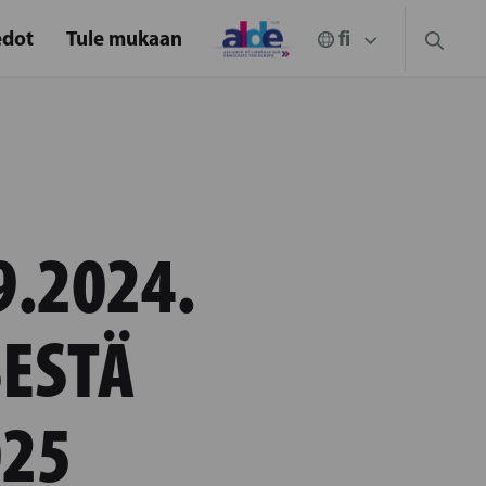
edot
Tule mukaan
9.2024.
SESTÄ
025