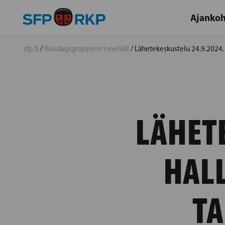
Ajankoh
sfp.fi
/
Riksdagsgruppens Innehåll
/
Lähetekeskustelu 24.9.2024. 
LÄHETE
HALL
TA