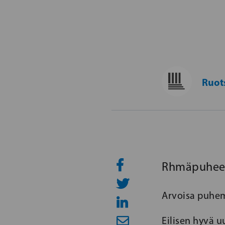
Ruot
Rhmäpuheen 
Arvoisa puhem
Eilisen hyvä u