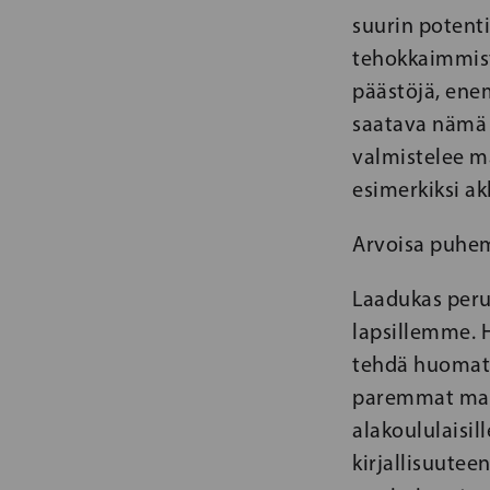
suurin potenti
tehokkaimmist
päästöjä, enem
saatava nämä 
valmistelee mä
esimerkiksi ak
Arvoisa puhem
Laadukas peru
lapsillemme. H
tehdä huomatt
paremmat mahd
alakoululaisil
kirjallisuute