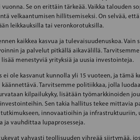
i vuonna. Se on erittäin tärkeää. Vaikka talouden 
tä velkaantumisen hillitsemiseksi. On selvää, että
än leikkauksilla tai veronkorotuksilla.
nnen kaikkea kasvua ja tulevaisuudenuskoa. Vain 
oinnin ja palvelut pitkällä aikavälillä. Tarvitse
 lisää menestyviä yrityksiä ja uusia investointeja.
ei ole kasvanut kunnolla yli 15 vuoteen, ja tämä 
 käännettävä. Tarvitsemme politiikkaa, jolla luoda
turvataan kilpailukyky, lisätään työmarkkinoiden jo
nvestointeihin. Sen takia hallitus tekee mittavia 
tutkimukseen, innovaatioihin ja infrastruktuuriin,
a ja vauhdittaa lupaprosesseja.
ukevat vahvasti teollisuuden vihreää siirtymää, jo