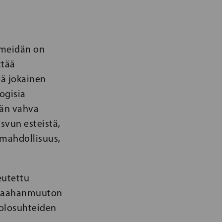
ä meidän on
ttää
ä jokainen
logisia
män vahva
svun esteistä,
 mahdollisuus,
eutettu
tomaahanmuuton
 olosuhteiden