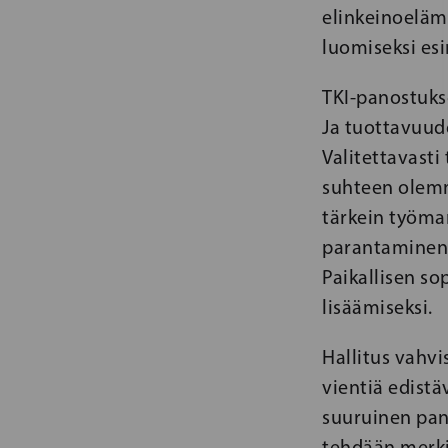
elinkeinoelämä
luomiseksi esi
TKI-panostuks
Ja tuottavuud
Valitettavasti
suhteen olemme
tärkein työmar
parantaminen k
Paikallisen s
lisäämiseksi.
Hallitus vahv
vientiä edist
suuruinen pano
tehdään merki