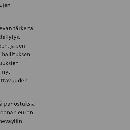
sujen
evan tärkeitä.
ellytys.
en, ja sen
 hallituksen
suuksien
 nyt.
uottavuuden
iä panostuksia
ljoonan euron
neväyliin