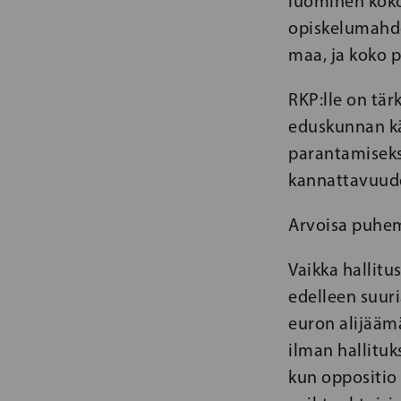
luominen koko
opiskelumahdo
maa, ja koko p
RKP:lle on tär
eduskunnan kä
parantamiseks
kannattavuude
Arvoisa puhem
Vaikka hallitu
edelleen suuri
euron alijäämä
ilman hallituk
kun oppositio 