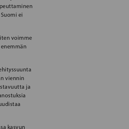
sopeuttaminen
 Suomi ei
siten voimme
mme enemmän
kehityssuunta
an viennin
ustavuutta ja
panostuksia
 uudistaa
ssa kasvun