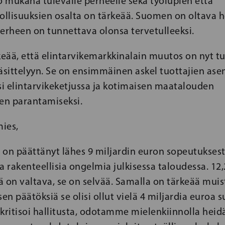
 mukana tulevalle perheelle sekä työlupien että
llisuuksien osalta on tärkeää. Suomen on oltava 
erheen on tunnettava olonsa tervetulleeksi.
keää, että elintarvikemarkkinalain muutos on nyt tu
sittelyyn. Se on ensimmäinen askel tuottajien as
i elintarvikeketjussa ja kotimaisen maatalouden
n parantamiseksi.
ies,
s on päättänyt lähes 9 miljardin euron sopeutuksest
a rakenteellisia ongelmia julkisessa taloudessa. 12,
 on valtava, se on selvää. Samalla on tärkeää muis
sen päätöksiä se olisi ollut vielä 4 miljardia euroa 
kritisoi hallitusta, odotamme mielenkiinnolla heid