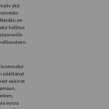
 myös yksi
Vähemmän
. Meidän on
ksi hallitus
stoinneille
eollisuuteen.
 luomiseksi
on päättänyt
set saisivat
tamaan,
ieleen,
naa euroa