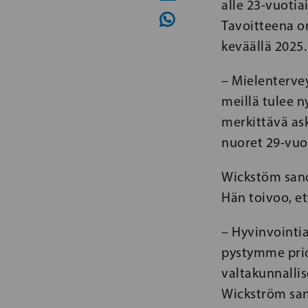
alle 23-vuotia
Tavoitteena on
keväällä 2025.
– Mielenterve
meillä tulee ny
merkittävä ask
nuoret 29-vuot
Wickstöm sano
Hän toivoo, et
– Hyvinvointia
pystymme prio
valtakunnallise
Wickström sa