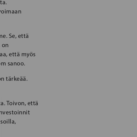
ta.
i voimaan
e. Se, että
, on
taa, että myös
röm sanoo.
n tärkeää.
a. Toivon, että
nvestoinnit
soilla,