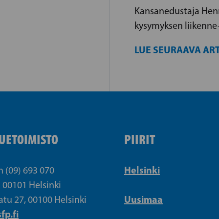
Kansanedustaja Henri
kysymyksen liikenne- 
LUE SEURAAVA ART
UETOIMISTO
PIIRIT
Helsinki
n (09) 693 070
, 00101 Helsinki
Uusimaa
atu 27, 00100 Helsinki
fp.fi