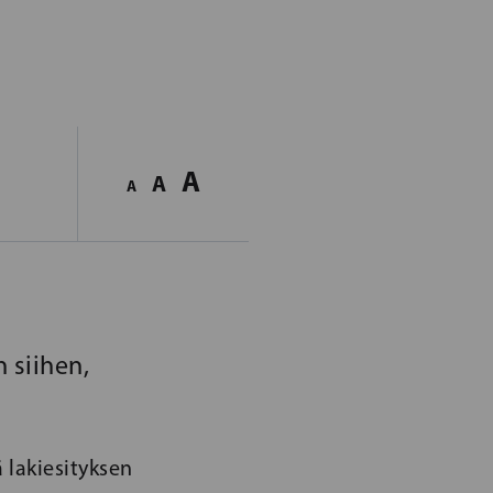
A
A
A
 siihen,
 lakiesityksen