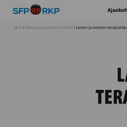
Ajankoh
sfp.fi
/
Riksdagsgruppens Innehåll
/
Lasten ja nuorten terapiatak
L
TER