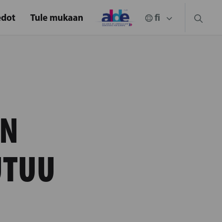
edot
Tule mukaan
EN
UTUU