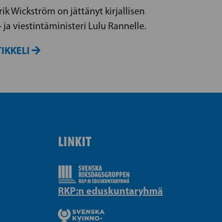
k Wickström on jättänyt kirjallisen
ja viestintäministeri Lulu Rannelle.
IKKELI
LINKIT
RKP:n eduskuntaryhmä