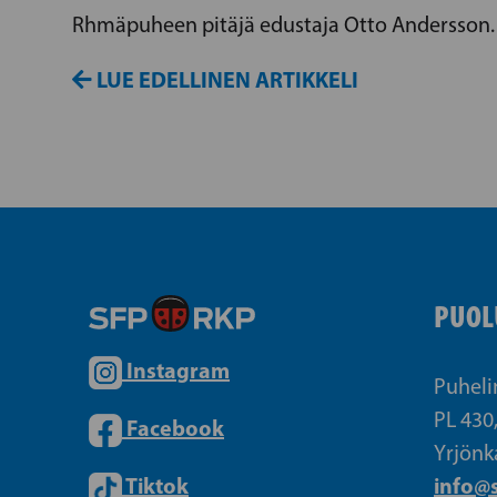
Rhmäpuheen pitäjä edustaja Otto Andersson.
LUE EDELLINEN ARTIKKELI
PUOL
Instagram
Puheli
PL 430
Facebook
Yrjönk
Tiktok
info@s