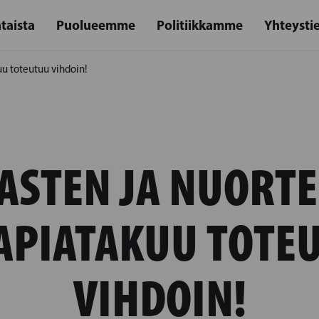
taista
Puolueemme
Politiikkamme
Yhteysti
uu toteutuu vihdoin!
ASTEN JA NUORT
APIATAKUU TOTE
VIHDOIN!