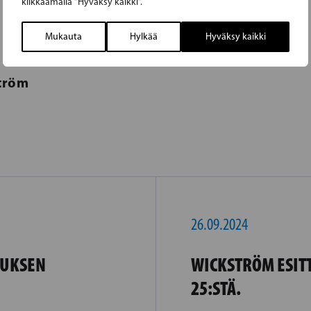
klikkaamalla ”Hyväksy kaikki”.
Mukauta
Hylkää
Hyväksy kaikki
tröm
26.09.2024
TUKSEN
WICKSTRÖM ESITT
25:STÄ.