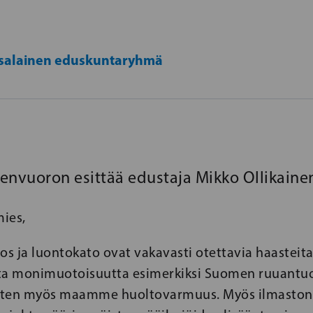
salainen eduskuntaryhmä
vuoron esittää edustaja Mikko Ollikaine
ies,
s ja luontokato ovat vakavasti otettavia haasteita
ta monimuotoisuutta esimerkiksi Suomen ruuantu
 siten myös maamme huoltovarmuus. Myös ilmaston