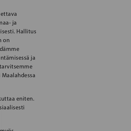
tettava
maa- ja
esti. Hallitus
n on
Tiedämme
entämisessä ja
i tarvitsemme
i Maalahdessa
uttaa eniten.
iaalisesti
 myös