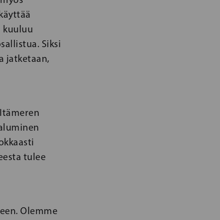
käyttää
ä kuuluu
allistua. Siksi
a jatketaan,
 Itämeren
valuminen
okkaasti
eesta tulee
ereen. Olemme