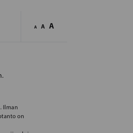
A
A
A
n.
. Ilman
otanto on