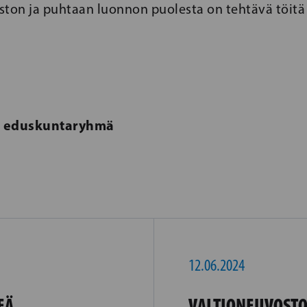
ston ja puhtaan luonnon puolesta on tehtävä töit
n eduskuntaryhmä
12.06.2024
EÄ
VALTIONEUVOSTO