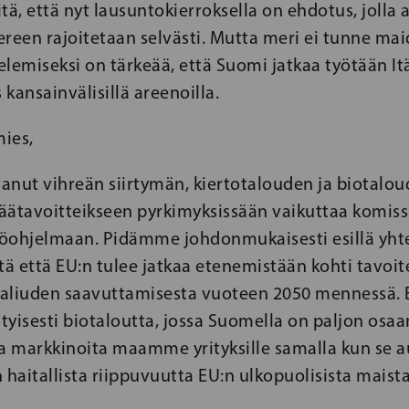
iitä, että nyt lausuntokierroksella on ehdotus, jolla 
reen rajoitetaan selvästi. Mutta meri ei tunne mai
elemiseksi on tärkeää, että Suomi jatkaa työtään I
kansainvälisillä areenoilla.
ies,
anut vihreän siirtymän, kiertotalouden ja biotalo
äätavoitteikseen pyrkimyksissään vaikuttaa komiss
öohjelmaan. Pidämme johdonmukaisesti esillä yht
sitä että EU:n tulee jatkaa etenemistään kohti tavoi
aliuden saavuttamisesta vuoteen 2050 mennessä. E
yisesti biotaloutta, jossa Suomella on paljon osaa
ia markkinoita maamme yrityksille samalla kun se a
aitallista riippuvuutta EU:n ulkopuolisista maista