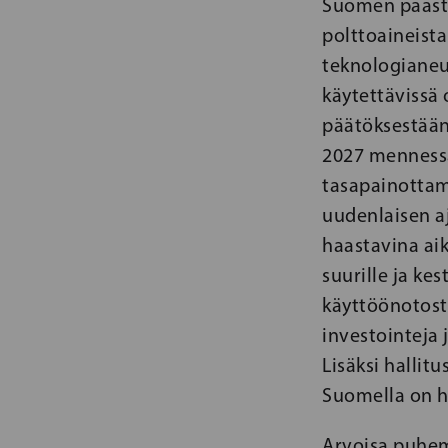
Suomen päästöj
polttoaineist
teknologianeu
käytettävissä 
päätöksestään
2027 mennessä
tasapainottam
uudenlaisen a
haastavina aik
suurille ja ke
käyttöönotost
investointeja
Lisäksi hallit
Suomella on hy
Arvoisa puhem