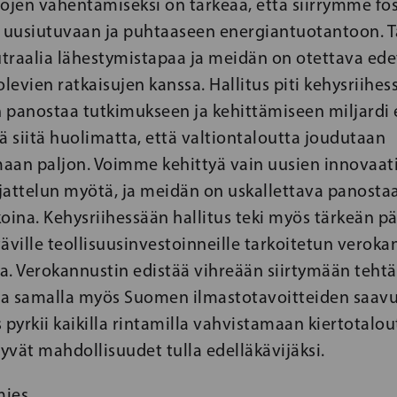
en vähentämiseksi on tärkeää, että siirrymme foss
a uusiutuvaan ja puhtaaseen energiantuotantoon.
traalia lähestymistapaa ja meidän on otettava ede
olevien ratkaisujen kanssa. Hallitus piti kehysriihes
 panostaa tutkimukseen ja kehittämiseen miljardi
 siitä huolimatta, että valtiontaloutta joudutaan
aan paljon. Voimme kehittyä vain uusien innovaati
jattelun myötä, ja meidän on uskallettava panosta
oina. Kehysriihessään hallitus teki myös tärkeän p
stäville teollisuusinvestoinneille tarkoitetun vero
a. Verokannustin edistää vihreään siirtymään tehtä
 ja samalla myös Suomen ilmastotavoitteiden saavu
us pyrkii kaikilla rintamilla vahvistamaan kiertotalou
vät mahdollisuudet tulla edelläkävijäksi.
ies,