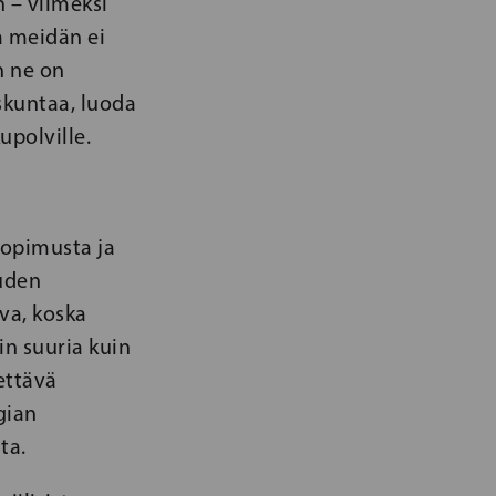
 – viimeksi
a meidän ei
n ne on
skuntaa, luoda
upolville.
sopimusta ja
iuden
va, koska
n suuria kuin
ettävä
gian
ta.