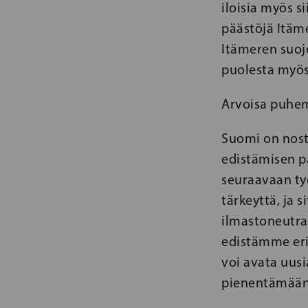
iloisia myös s
päästöjä Itäme
Itämeren suoj
puolesta myös 
Arvoisa puhem
Suomi on nost
edistämisen p
seuraavaan ty
tärkeyttä, ja 
ilmastoneutra
edistämme erit
voi avata uus
pienentämään h