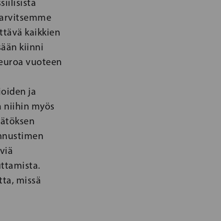
iilisista
 Tarvitsemme
ttävä kaikkien
sään kiinni
 euroa vuoteen
oiden ja
a niihin myös
äätöksen
kannustimen
viä
ttamista.
tta, missä