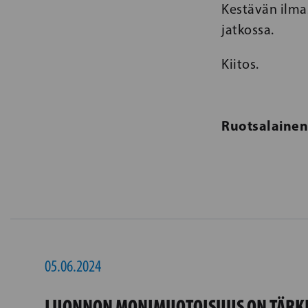
Kestävän ilma
jatkossa.
Kiitos.
Ruotsalaine
05.06.2024
LUONNON MONIMUOTOISUUS ON TÄRK