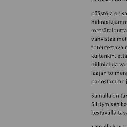
päästöjä on s
hiilinielujamm
metsätaloutta,
vahvistaa met
toteutettava 
kuitenkin, ett
hiilinieluja v
laajan toimen
panostamme j
Samalla on tä
Siirtymisen k
kestävällä tava
Samalla kun 