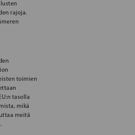
alusten
den rajoja.
tämeren
uden
ion
eisten toimien
tettaan
U:n tasolla
mista, mikä
uttaa meitä
.