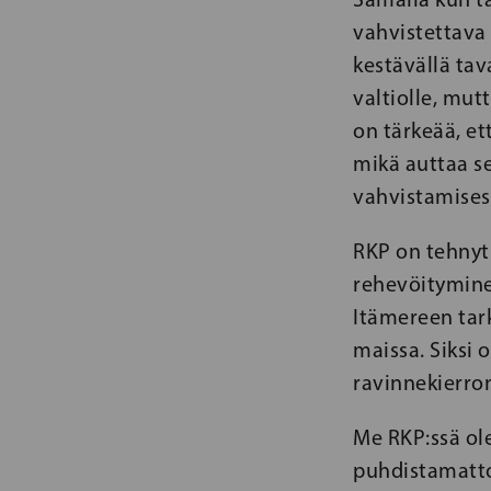
vahvistettava
kestävällä tav
valtiolle, mut
on tärkeää, et
mikä auttaa s
vahvistamises
RKP on tehnyt
rehevöitymine
Itämereen tark
maissa. Siksi 
ravinnekierron
Me RKP:ssä ol
puhdistamatto