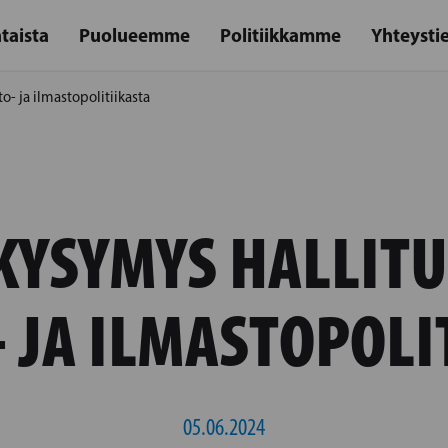
taista
Puolueemme
Politiikkamme
Yhteysti
o- ja ilmastopolitiikasta
KYSYMYS HALLIT
 JA ILMASTOPOLI
05.06.2024