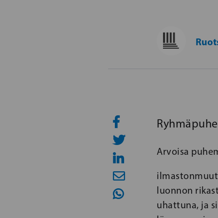
Ruot
Ryhmäpuheen
Arvoisa puhem
ilmastonmuuto
luonnon rikas
uhattuna, ja