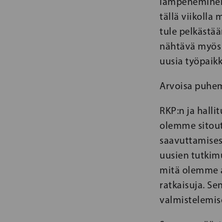
lämpeneminen 
tällä viikolla
tule pelkästää
nähtävä myös 
uusia työpaikk
Arvoisa puhem
RKP:n ja halli
olemme sitoutu
saavuttamisest
uusien tutkim
mitä olemme a
ratkaisuja. Se
valmistelemis