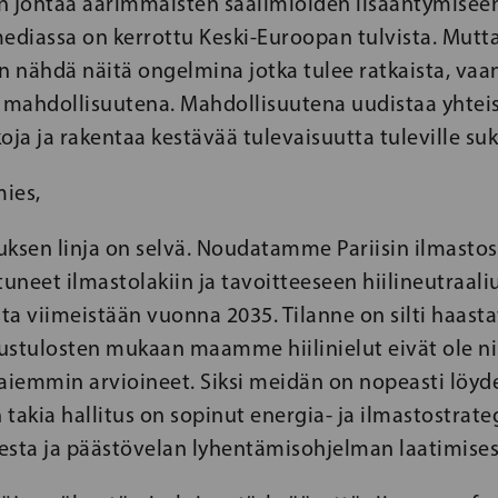
johtaa äärimmäisten sääilmiöiden lisääntymiseen
 mediassa on kerrottu Keski-Euroopan tulvista. Mutt
n nähdä näitä ongelmina jotka tulee ratkaista, vaa
mahdollisuutena. Mahdollisuutena uudistaa yhtei
oja ja rakentaa kestävää tulevaisuutta tuleville suk
ies,
tuksen linja on selvä. Noudatamme Pariisin ilmasto
neet ilmastolakiin ja tavoitteeseen hiilineutraal
a viimeistään vuonna 2035. Tilanne on silti haasta
ustulosten mukaan maamme hiilinielut eivät ole nii
iemmin arvioineet. Siksi meidän on nopeasti löyd
n takia hallitus on sopinut energia- ja ilmastostrate
esta ja päästövelan lyhentämisohjelman laatimises