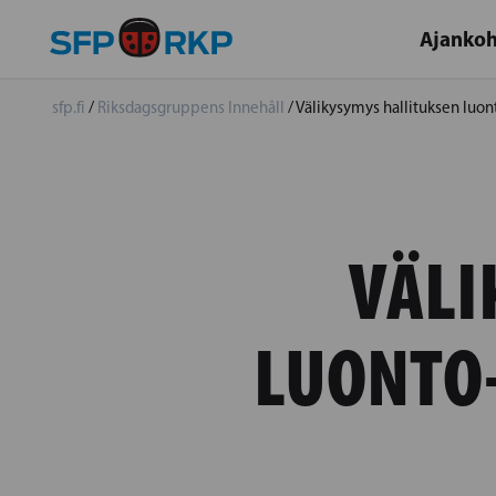
Ajankoh
sfp.fi
/
Riksdagsgruppens Innehåll
/
Välikysymys hallituksen luont
VÄLI
LUONTO-