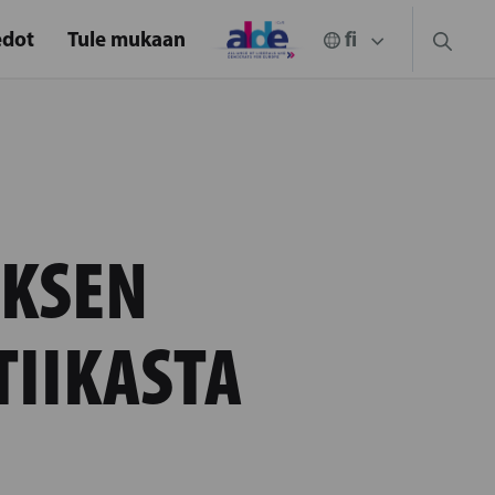
edot
Tule mukaan
UKSEN
TIIKASTA