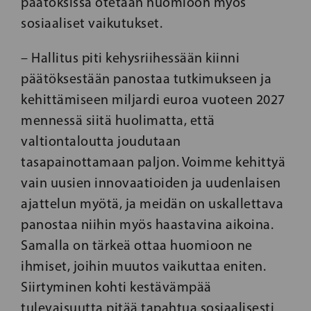
päätöksissä otetaan huomioon myös
sosiaaliset vaikutukset.
– Hallitus piti kehysriihessään kiinni
päätöksestään panostaa tutkimukseen ja
kehittämiseen miljardi euroa vuoteen 2027
mennessä siitä huolimatta, että
valtiontaloutta joudutaan
tasapainottamaan paljon. Voimme kehittyä
vain uusien innovaatioiden ja uudenlaisen
ajattelun myötä, ja meidän on uskallettava
panostaa niihin myös haastavina aikoina.
Samalla on tärkeä ottaa huomioon ne
ihmiset, joihin muutos vaikuttaa eniten.
Siirtyminen kohti kestävämpää
tulevaisuutta pitää tapahtua sosiaalisesti