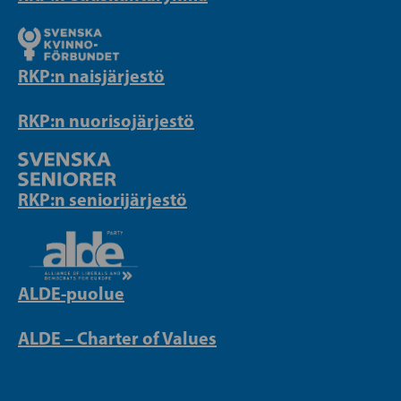
RKP:n naisjärjestö
RKP:n nuorisojärjestö
RKP:n seniorijärjestö
ALDE-puolue
ALDE – Charter of Values