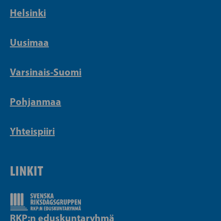
Helsinki
Uusimaa
Varsinais-Suomi
Pohjanmaa
Yhteispiiri
LINKIT
RKP:n eduskuntaryhmä