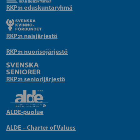
RKP:n eduskuntaryhmä
RKP:n naisjärjestö
RKP:n nuorisojärjestö
RKP:n seniorijärjestö
ALDE-puolue
ALDE – Charter of Values