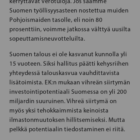
kerryttävät verotuloja. Jos saamme
Suomen työllisyysasteen nostettua muiden
Pohjoismaiden tasolle, eli noin 80
prosenttiin, voimme jatkossa välttyä uusilta
sopeuttamisneuvotteluilta.
Suomen talous ei ole kasvanut kunnolla yli
15 vuoteen. Siksi hallitus päätti kehysriihen
yhteydessä talouskasvua vauhdittavista
lisätoimista. EK:n mukaan vihreän siirtymän
investointipotentiaali Suomessa on yli 200
miljardin suuruinen. Vihreä siirtymä on
myös yksi tehokkaimmista keinoista
ilmastonmuutoksen hillitsemiseksi. Mutta
pelkkä potentiaalin tiedostaminen ei riitä.