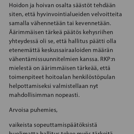
Hoidon ja hoivan osalta säästöt tehdään
siten, että hyvinvointialueiden velvoitteita
samalla vähennetään tai kevennetään.
Äärimmäisen tärkeä päätös kehysriihen
yhteydessä oli se, että hallitus päätti olla
etenemättä keskussairaaloiden määrän
vähentämissuunnitelmien kanssa. RKP:n
mielestä on äärimmäisen tärkeää, että
toimenpiteet hoitoalan henkilöstöpulan
helpottamiseksi valmistellaan nyt
mahdollisimman nopeasti.
Arvoisa puhemies,
vaikeista sopeuttamispäätöksistä
huolimatta hallitus tekee myös tärkeitä