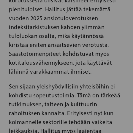
korotuksesta olisivat kärsineet erityisesti
pienituloiset. Hallitus jättää tekemättä
vuoden 2025 ansiotuloverotuksen
indeksitarkistuksen kahden ylimmän
tuloluokan osalta, mikä käytännössä
kiristää eniten ansaitsevien verotusta.
Säästötoimenpiteet kohdistuvat myös
kotitalousvähennykseen, jota käyttävät
lähinnä varakkaammat ihmiset.
Sen sijaan yleishyödyllisiin yhteisöihin ei
kohdistu sopeutustoimia. Tämä on tärkeää
tutkimuksen, taiteen ja kulttuurin
rahoituksen kannalta. Erityisesti nyt kun
kolmannelle sektorille tehdään vaikeita
leikkauksia. Hallitus myös laajentaa