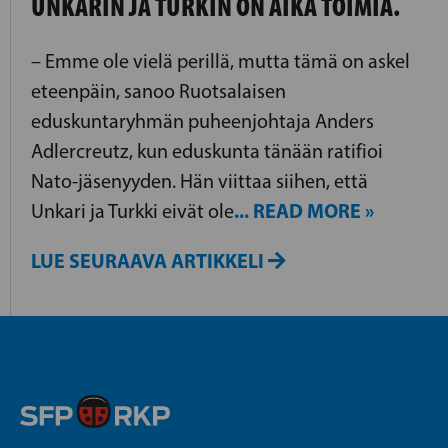
UNKARIN JA TURKIN ON AIKA TOIMIA.
– Emme ole vielä perillä, mutta tämä on askel
eteenpäin, sanoo Ruotsalaisen
eduskuntaryhmän puheenjohtaja Anders
Adlercreutz, kun eduskunta tänään ratifioi
Nato-jäsenyyden. Hän viittaa siihen, että
... READ MORE »
Unkari ja Turkki eivät ole
LUE SEURAAVA ARTIKKELI