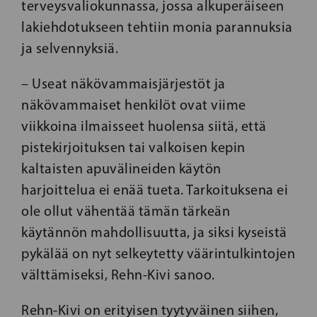
terveysvaliokunnassa, jossa alkuperäiseen
lakiehdotukseen tehtiin monia parannuksia
ja selvennyksiä.
– Useat näkövammaisjärjestöt ja
näkövammaiset henkilöt ovat viime
viikkoina ilmaisseet huolensa siitä, että
pistekirjoituksen tai valkoisen kepin
kaltaisten apuvälineiden käytön
harjoittelua ei enää tueta. Tarkoituksena ei
ole ollut vähentää tämän tärkeän
käytännön mahdollisuutta, ja siksi kyseistä
pykälää on nyt selkeytetty väärintulkintojen
välttämiseksi, Rehn-Kivi sanoo.
Rehn-Kivi on erityisen tyytyväinen siihen,