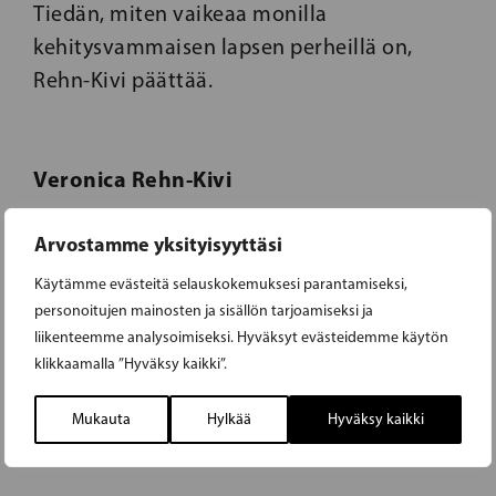
Tiedän, miten vaikeaa monilla
kehitysvammaisen lapsen perheillä on,
Rehn-Kivi päättää.
Veronica Rehn-Kivi
Arvostamme yksityisyyttäsi
Käytämme evästeitä selauskokemuksesi parantamiseksi,
personoitujen mainosten ja sisällön tarjoamiseksi ja
liikenteemme analysoimiseksi. Hyväksyt evästeidemme käytön
klikkaamalla ”Hyväksy kaikki”.
24.02.2023
Mukauta
Hylkää
Hyväksy kaikki
UKRAINAN ASIA ON MEIDÄN