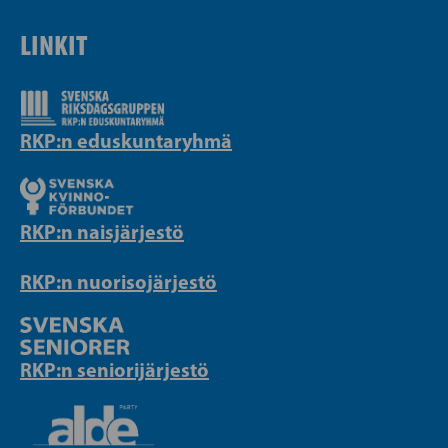
LINKIT
RKP:n eduskuntaryhmä
RKP:n naisjärjestö
RKP:n nuorisojärjestö
RKP:n seniorijärjestö