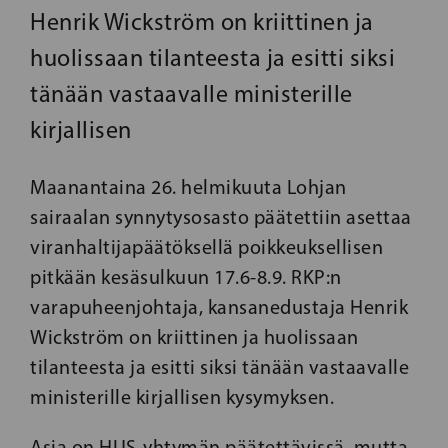
Henrik Wickström on kriittinen ja
huolissaan tilanteesta ja esitti siksi
tänään vastaavalle ministerille
kirjallisen
Maanantaina 26. helmikuuta Lohjan
sairaalan synnytysosasto päätettiin asettaa
viranhaltijapäätöksellä poikkeuksellisen
pitkään kesäsulkuun 17.6-8.9. RKP:n
varapuheenjohtaja, kansanedustaja Henrik
Wickström on kriittinen ja huolissaan
tilanteesta ja esitti siksi tänään vastaavalle
ministerille kirjallisen kysymyksen.
Asia on HUS-yhtymän päätettävissä, mutta