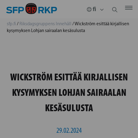
sfp.fi
/
Riksdagsgruppens Innehåll
/
Wickström esittää kirjallisen
kysymyksen Lohjan sairaalan kesäsulusta
WICKSTRÖM ESITTÄÄ KIRJALLISEN
KYSYMYKSEN LOHJAN SAIRAALAN
KESÄSULUSTA
29.02.2024