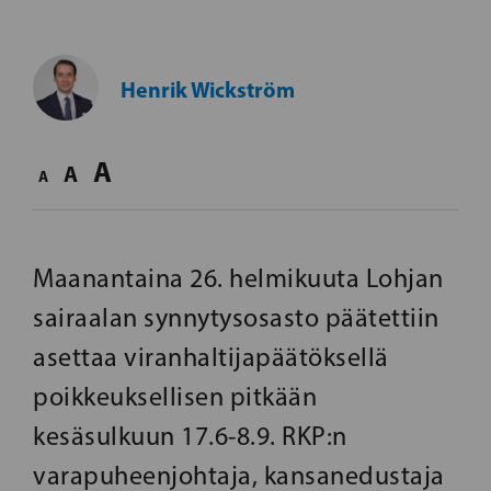
Henrik Wickström
A
A
A
Maanantaina 26. helmikuuta Lohjan
sairaalan synnytysosasto päätettiin
asettaa viranhaltijapäätöksellä
poikkeuksellisen pitkään
kesäsulkuun 17.6-8.9. RKP:n
varapuheenjohtaja, kansanedustaja