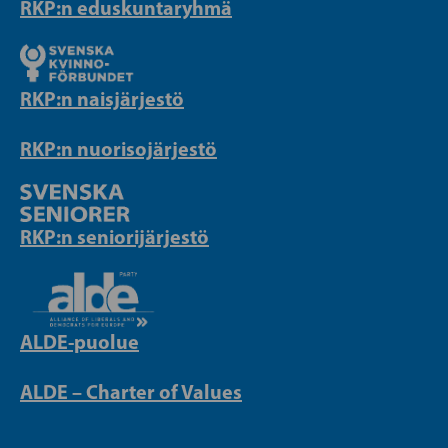
RKP:n eduskuntaryhmä
RKP:n naisjärjestö
RKP:n nuorisojärjestö
RKP:n seniorijärjestö
ALDE-puolue
ALDE – Charter of Values