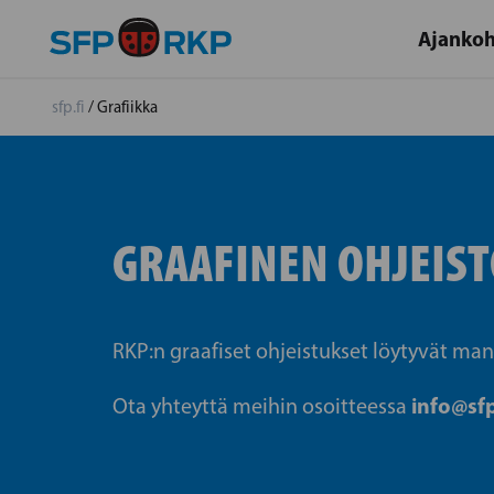
Ajankoh
sfp.fi
/
Grafiikka
GRAAFINEN OHJEIST
RKP:n graafiset ohjeistukset löytyvät ma
info@sfp
Ota yhteyttä meihin osoitteessa