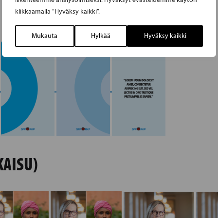
klikkaamalla ”Hyväksy kaikki”.
Mukauta
Hylkää
Hyväksy kaikki
KAISU)