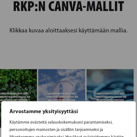
RKP:N CANVA-MALLIT
Klikkaa kuvaa aloittaaksesi käyttämään mallia.
Arvostamme yksityisyyttäsi
Käytämme evästeitä selauskokemuksesi parantamiseksi,
personoitujen mainosten ja sisällön tarjoamiseksi ja
liikenteemme analysoimiseksi. Hyväksyt evästeidemme käytön