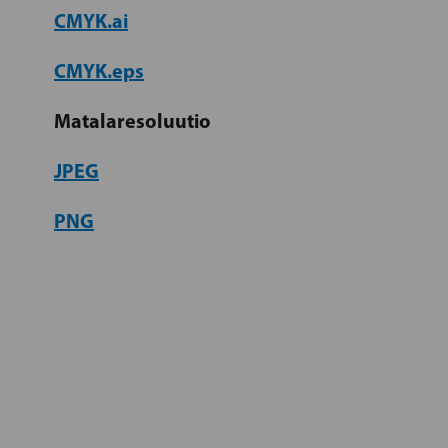
CMYK.ai
CMYK.eps
Matalaresoluutio
JPEG
PNG