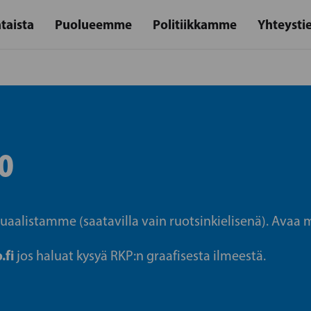
taista
Puolueemme
Politiikkamme
Yhteysti
O
nuaalistamme (saatavilla vain ruotsinkielisenä). Avaa
.fi
jos haluat kysyä RKP:n graafisesta ilmeestä.