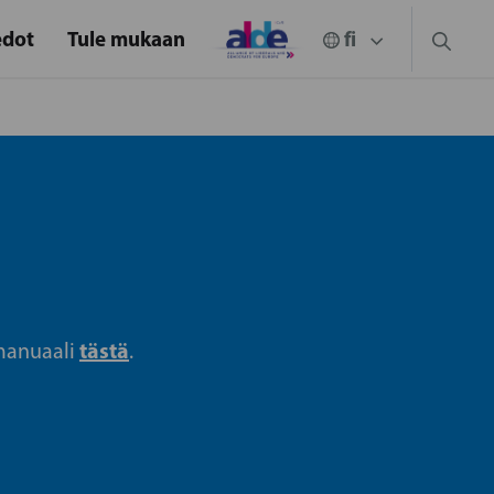
edot
Tule mukaan
tästä
 manuaali
.