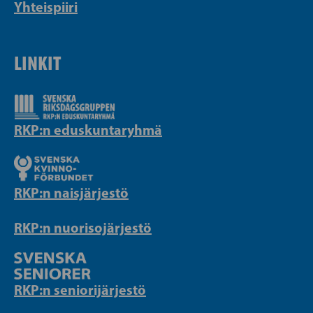
Yhteispiiri
LINKIT
RKP:n eduskuntaryhmä
RKP:n naisjärjestö
RKP:n nuorisojärjestö
RKP:n seniorijärjestö