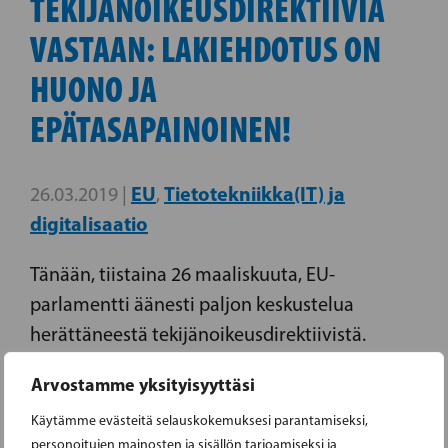
TEKIJÄNOIKEUSDIREKTIIVIÄ
VASTAAN: LAKIEHDOTUS ON
HUONO JA
EPÄTASAPAINOINEN!
EU
Tietotekniikka(IT) ja
26.03.2019 |
,
digitalisaatio
Tänään, tiistaina 26 maaliskuuta, EU-
parlamentti äänesti paljon keskustelua
herättäneestä tekijänoikeusdirektiivistä.
Direktiivi on osa EU:n toimintasuunnitelmaa
Arvostamme yksityisyyttäsi
sisäisen markkinan mukauttamisesta
Käytämme evästeitä selauskokemuksesi parantamiseksi,
digitaalisen aikakauden tuomiin muutoksiin.
personoitujen mainosten ja sisällön tarjoamiseksi ja