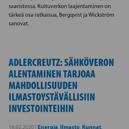
saaristossa. Kuituverkon laajentaminen on
tärkeä osa ratkaisua, Bergqvist ja Wickström
sanovat.
ADLERCREUTZ: SÄHKÖVERON
ALENTAMINEN TARJOAA
MAHDOLLISUUDEN
ILMASTOYSTÄVÄLLISIIN
INVESTOINTEIHIN
Energia
Ilmasto
Kunnat
18.02.2020 |
,
,
,