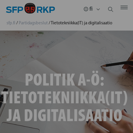
sfp.fi
/
Partidagsbeslut
/
Tietotekniikka(IT) ja digitalisaatio
POLITIK A-Ö:
TIETOTEKNIIKKA(IT)
JA DIGITALISAATIO