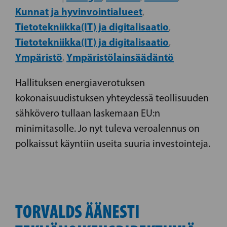
Kunnat ja hyvinvointialueet
,
Tietotekniikka(IT) ja digitalisaatio
,
Tietotekniikka(IT) ja digitalisaatio
,
Ympäristö
Ympäristölainsäädäntö
,
Hallituksen energiaverotuksen
kokonaisuudistuksen yhteydessä teollisuuden
sähkövero tullaan laskemaan EU:n
minimitasolle. Jo nyt tuleva veroalennus on
polkaissut käyntiin useita suuria investointeja.
TORVALDS ÄÄNESTI