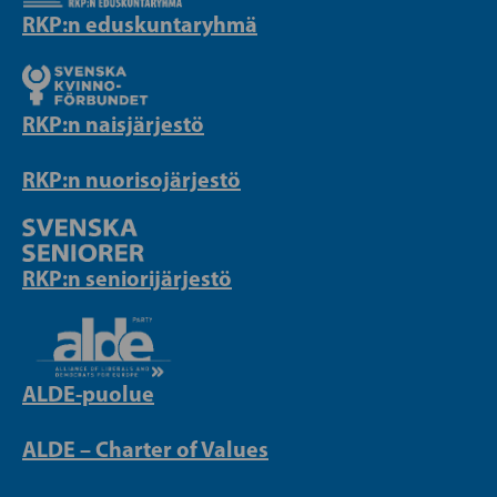
RKP:n eduskuntaryhmä
RKP:n naisjärjestö
RKP:n nuorisojärjestö
RKP:n seniorijärjestö
ALDE-puolue
ALDE – Charter of Values