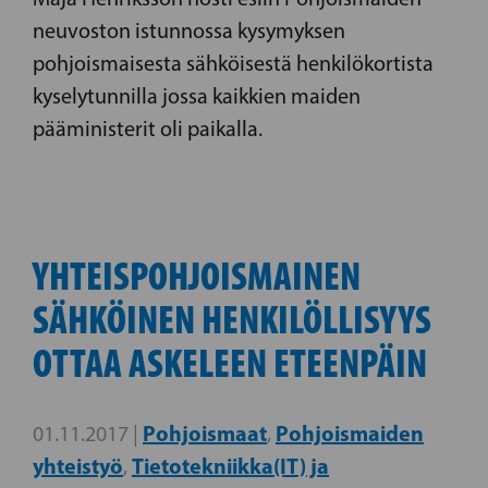
neuvoston istunnossa kysymyksen
pohjoismaisesta sähköisestä henkilökortista
kyselytunnilla jossa kaikkien maiden
pääministerit oli paikalla.
YHTEISPOHJOISMAINEN
SÄHKÖINEN HENKILÖLLISYYS
OTTAA ASKELEEN ETEENPÄIN
Pohjoismaat
Pohjoismaiden
01.11.2017 |
,
yhteistyö
Tietotekniikka(IT) ja
,