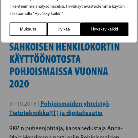
liikenteemme analysoimiseksi. Hyväksyt evästeidemme käytön
klikkaamalla ”Hyväksy kaikki”.
Mukauta
Hylkää
Hyväksy kaikki
HENRIKSSON TOIVEIKAS
SÄHKÖISEN HENKILÖKORTIN
KÄYTTÖÖNOTOSTA
POHJOISMAISSA VUONNA
2020
Pohjoismaiden yhteistyö
31.10.2018 |
,
Tietotekniikka(IT) ja digitalisaatio
RKP:n puheenjohtaja, kansanedustaja Anna-
Maja Henriksson nosti esiin Pohjoismaiden