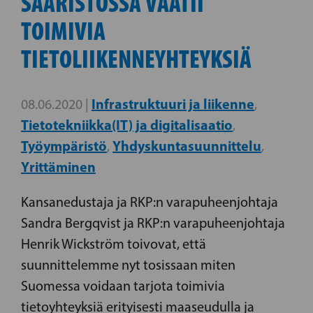
SAARISTOSSA VAATII
TOIMIVIA
TIETOLIIKENNEYHTEYKSIÄ
Infrastruktuuri ja liikenne
08.06.2020 |
,
Tietotekniikka(IT) ja digitalisaatio
,
Työympäristö
Yhdyskuntasuunnittelu
,
,
Yrittäminen
Kansanedustaja ja RKP:n varapuheenjohtaja
Sandra Bergqvist ja RKP:n varapuheenjohtaja
Henrik Wickström toivovat, että
suunnittelemme nyt tosissaan miten
Suomessa voidaan tarjota toimivia
tietoyhteyksiä erityisesti maaseudulla ja