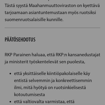
Tästä syystä Maahanmuuttoviraston on kyettävä
tarjoamaan asiantuntemustaan myös ruotsiksi
suomenruotsalaisille kunnille.
PÄÄTÖSEHDOTUS
RKP Parainen haluaa, että RKP:n kansanedustajat
ja ministerit työskentelevät sen puolesta,
että yksittäiselle kiintiöpakolaiselle käy
entistä selvemmin ja konkreettisemmin
ilmi, mitä hyötyä on ruotsinkielisestä
kotoutumisesta
että valtiovalta varmistaa, että