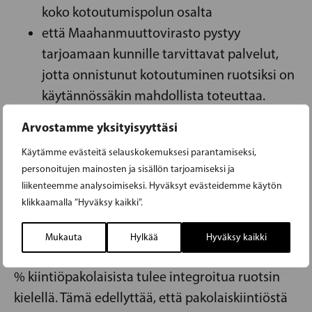
koko kotoutumispolun osalta
että Maahanmuuttovirasto pystyy
tarjoamaan kunnille tarvittavat palvelut,
jotta onnistunut kotoutuminen ruotsiksi on
käytännössäkin mahdollista toteuttaa.
Arvostamme yksityisyyttäsi
ALOITE 3 – PAREMPI VALTION JA KUNTIEN VÄLINEN
Käytämme evästeitä selauskokemuksesi parantamiseksi,
KOORDINOINTI, JOTTA VÄHINTÄÄN 10 %
personoitujen mainosten ja sisällön tarjoamiseksi ja
KIINTIÖPAKOLAISISTA INTEGROITUU RUOTSIN
liikenteemme analysoimiseksi. Hyväksyt evästeidemme käytön
klikkaamalla ”Hyväksy kaikki”.
KIELELLÄ
Mukauta
Hylkää
Hyväksy kaikki
Hallitusohjelmassa mainitaan, että vähintään 10
% kiintiöpakolaisista tulee integroitua ruotsin
kielellä. Tämä edellyttää, että pakolaiskiintiöstä