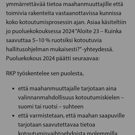
ymmärrettävää tietoa maahanmuuttajille että
toimivia rakenteita vastaanottavissa kunnissa
koko kotoutumisprosessin ajan. Asiaa käsiteltiin
jo puoluekokouksessa 2024 “Aloite 23 – Kuinka
saavuttaa 5–10 % ruotsiksi kotoutuvia
hallitusohjelman mukaisesti?” -yhteydessä.
Puoluekokous 2024 päätti seuraavaa:
RKP työskentelee sen puolesta,
että maahanmuuttajalle tarjotaan aina
valinnanmahdollisuus kotoutumiskielen –
suomi tai ruotsi – suhteen
että varmistetaan, että maahan saapuville
tarjotaan saavutettavaa tietoa
kotoutumisvaihtoehdoista molemmilla