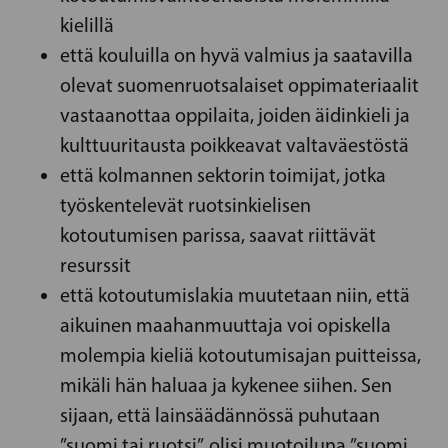
kielillä
että kouluilla on hyvä valmius ja saatavilla
olevat suomenruotsalaiset oppimateriaalit
vastaanottaa oppilaita, joiden äidinkieli ja
kulttuuritausta poikkeavat valtaväestöstä
että kolmannen sektorin toimijat, jotka
työskentelevät ruotsinkielisen
kotoutumisen parissa, saavat riittävät
resurssit
että kotoutumislakia muutetaan niin, että
aikuinen maahanmuuttaja voi opiskella
molempia kieliä kotoutumisajan puitteissa,
mikäli hän haluaa ja kykenee siihen. Sen
sijaan, että lainsäädännössä puhutaan
”suomi tai ruotsi”, olisi muotoiluna ”suomi