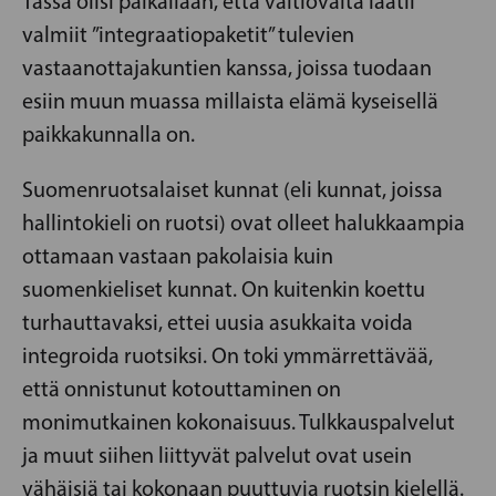
Tässä olisi paikallaan, että valtiovalta laatii
valmiit ”integraatiopaketit” tulevien
vastaanottajakuntien kanssa, joissa tuodaan
esiin muun muassa millaista elämä kyseisellä
paikkakunnalla on.
Suomenruotsalaiset kunnat (eli kunnat, joissa
hallintokieli on ruotsi) ovat olleet halukkaampia
ottamaan vastaan pakolaisia kuin
suomenkieliset kunnat. On kuitenkin koettu
turhauttavaksi, ettei uusia asukkaita voida
integroida ruotsiksi. On toki ymmärrettävää,
että onnistunut kotouttaminen on
monimutkainen kokonaisuus. Tulkkauspalvelut
ja muut siihen liittyvät palvelut ovat usein
vähäisiä tai kokonaan puuttuvia ruotsin kielellä.