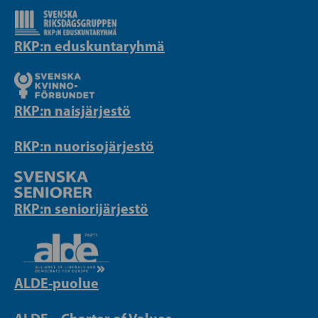
RKP:n eduskuntaryhmä
RKP:n naisjärjestö
RKP:n nuorisojärjestö
RKP:n seniorijärjestö
ALDE-puolue