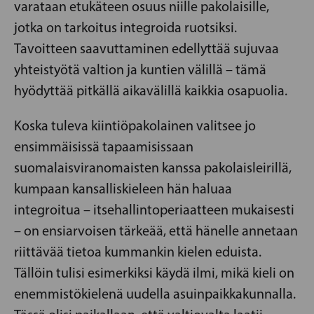
varataan etukäteen osuus niille pakolaisille,
jotka on tarkoitus integroida ruotsiksi.
Tavoitteen saavuttaminen edellyttää sujuvaa
yhteistyötä valtion ja kuntien välillä – tämä
hyödyttää pitkällä aikavälillä kaikkia osapuolia.
Koska tuleva kiintiöpakolainen valitsee jo
ensimmäisissä tapaamisissaan
suomalaisviranomaisten kanssa pakolaisleirillä,
kumpaan kansalliskieleen hän haluaa
integroitua – itsehallintoperiaatteen mukaisesti
– on ensiarvoisen tärkeää, että hänelle annetaan
riittävää tietoa kummankin kielen eduista.
Tällöin tulisi esimerkiksi käydä ilmi, mikä kieli on
enemmistökielenä uudella asuinpaikkakunnalla.