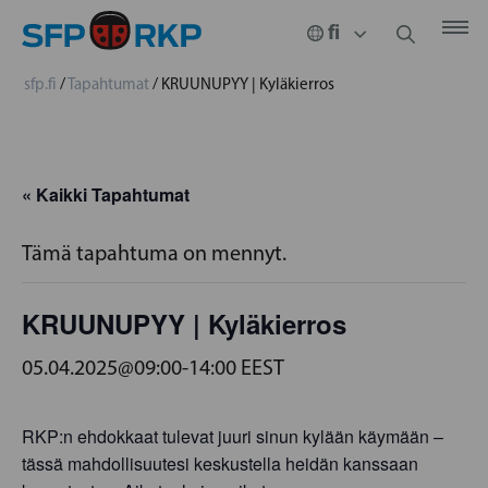
sfp.fi
/
Tapahtumat
/
KRUUNUPYY | Kyläkierros
« Kaikki Tapahtumat
Tämä tapahtuma on mennyt.
KRUUNUPYY | Kyläkierros
05.04.2025@09:00
-
14:00
EEST
RKP:n ehdokkaat tulevat juuri sinun kylään käymään –
tässä mahdollisuutesi keskustella heidän kanssaan