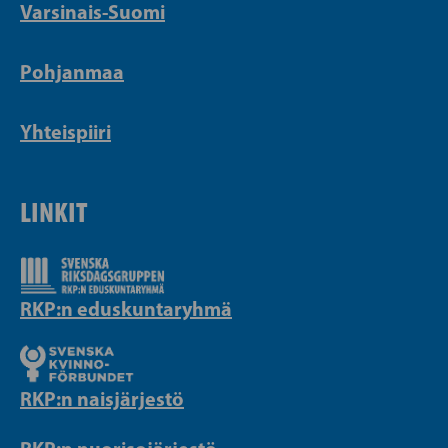
Varsinais-Suomi
Pohjanmaa
Yhteispiiri
LINKIT
RKP:n eduskuntaryhmä
RKP:n naisjärjestö