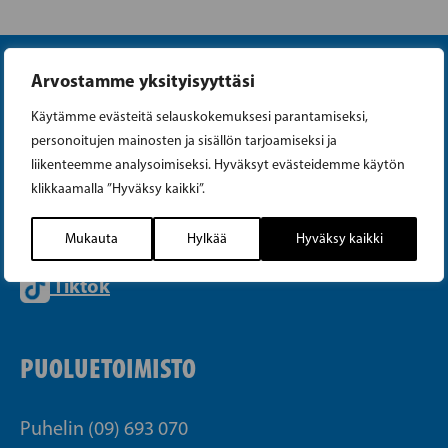
Arvostamme yksityisyyttäsi
Käytämme evästeitä selauskokemuksesi parantamiseksi,
personoitujen mainosten ja sisällön tarjoamiseksi ja
liikenteemme analysoimiseksi. Hyväksyt evästeidemme käytön
Instagram
klikkaamalla ”Hyväksy kaikki”.
Facebook
Mukauta
Hylkää
Hyväksy kaikki
Tiktok
PUOLUETOIMISTO
Puhelin (09) 693 070