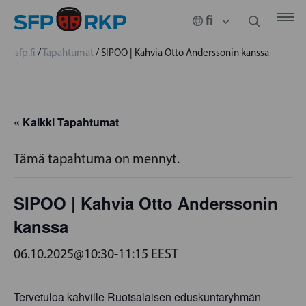
sfp.fi
/
Tapahtumat
/
SIPOO | Kahvia Otto Anderssonin kanssa
« Kaikki Tapahtumat
Tämä tapahtuma on mennyt.
SIPOO | Kahvia Otto Anderssonin
kanssa
06.10.2025@10:30
-
11:15
EEST
Tervetuloa kahville Ruotsalaisen eduskuntaryhmän