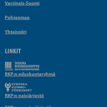
Varsinais-Suomi
Pohjanmaa
Yhteispiiri
LINKIT
RKP:n eduskuntaryhmä
RKP:n naisjärjestö