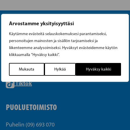
Arvostamme yksityisyyttäsi
Käytämme evästeitä selauskokemuksesi parantamiseksi,
personoitujen mainosten ja sisällön tarjoamiseksi ja
liikenteemme analysoimiseksi. Hyväksyt evästeidemme käytön
Instagram
klikkaamalla ”Hyväksy kaikki”.
Facebook
Mukauta
Hylkää
Hyväksy kaikki
Tiktok
PUOLUETOIMISTO
Puhelin (09) 693 070