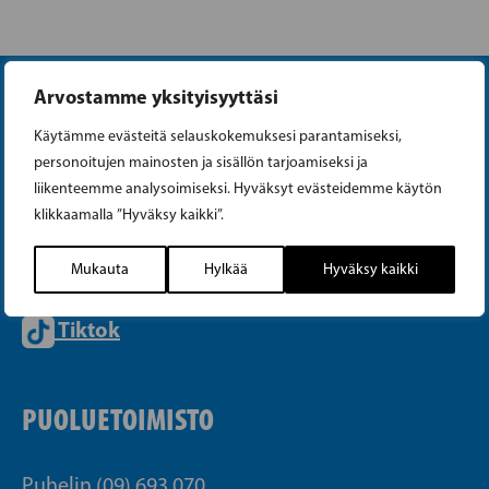
Arvostamme yksityisyyttäsi
Käytämme evästeitä selauskokemuksesi parantamiseksi,
personoitujen mainosten ja sisällön tarjoamiseksi ja
liikenteemme analysoimiseksi. Hyväksyt evästeidemme käytön
Instagram
klikkaamalla ”Hyväksy kaikki”.
Facebook
Mukauta
Hylkää
Hyväksy kaikki
Tiktok
PUOLUETOIMISTO
Puhelin (09) 693 070