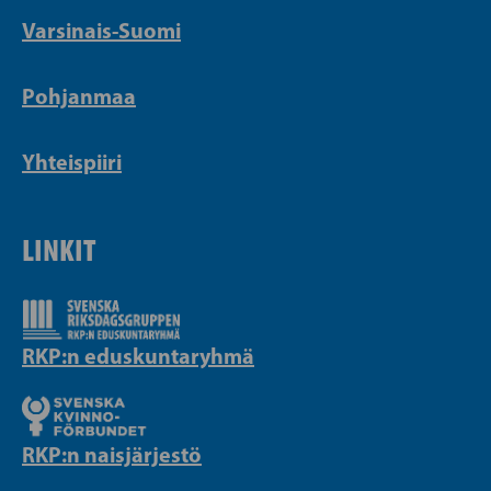
Varsinais-Suomi
Pohjanmaa
Yhteispiiri
LINKIT
RKP:n eduskuntaryhmä
RKP:n naisjärjestö