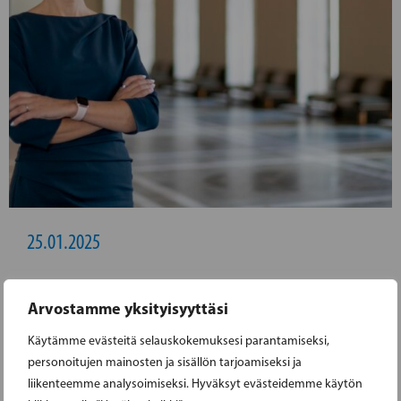
25.01.2025
MINISTERI BERGQVIST: SOSIAALISEN
Arvostamme yksityisyyttäsi
MEDIAJÄTTIEN TOIMINTA ON
Käytämme evästeitä selauskokemuksesi parantamiseksi,
EPÄEETTISTÄ JA VASTUUTONTA
personoitujen mainosten ja sisällön tarjoamiseksi ja
liikenteemme analysoimiseksi. Hyväksyt evästeidemme käytön