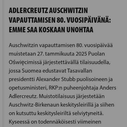
ADLERCREUTZ AUSCHWITZIN
VAPAUTTAMISEN 80. VUOSIPÄIVÄNÄ:
EMME SAA KOSKAAN UNOHTAA
Auschwitzin vapauttamisen 80. vuosipäivää
muistetaan 27. tammikuuta 2025 Puolan
Oświęcimissä järjestettävällä tilaisuudella,
jossa Suomea edustavat Tasavallan
presidentti Alexander Stubb puolisoineen ja
opetusministeri, RKP:n puheenjohtaja Anders
Adlercreutz. Muistotilaisuus järjestetään
Auschwitz-Birkenaun keskitysleirillä ja siihen
on kutsuttu keskitysleiriltä selviytyneitä.
Kyseessä on todennäköisesti viimeinen