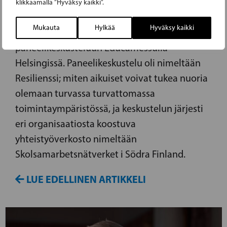
Perjantaina liikunta-, urheilu- ja
klikkaamalla ”Hyväksy kaikki”.
nuorisoministeri, RKP:n varapuheenjohtaja,
Mukauta
Hylkää
Hyväksy kaikki
Sandra Bergqvist osallistui
paneelikeskusteluun Educamessulla
Helsingissä. Paneelikeskustelu oli nimeltään
Resilienssi; miten aikuiset voivat tukea nuoria
olemaan turvassa turvattomassa
toimintaympäristössä, ja keskustelun järjesti
eri organisaatiosta koostuva
yhteistyöverkosto nimeltään
Skolsamarbetsnätverket i Södra Finland.
LUE EDELLINEN ARTIKKELI