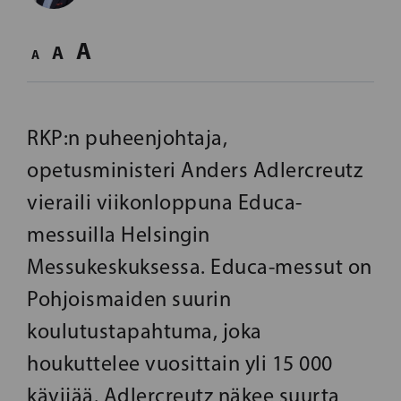
A
A
A
RKP:n puheenjohtaja,
opetusministeri Anders Adlercreutz
vieraili viikonloppuna Educa-
messuilla Helsingin
Messukeskuksessa. Educa-messut on
Pohjoismaiden suurin
koulutustapahtuma, joka
houkuttelee vuosittain yli 15 000
kävijää. Adlercreutz näkee suurta