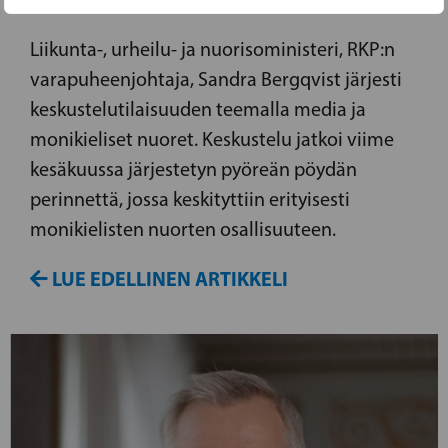
Liikunta-, urheilu- ja nuorisoministeri, RKP:n
varapuheenjohtaja, Sandra Bergqvist järjesti
keskustelutilaisuuden teemalla media ja
monikieliset nuoret. Keskustelu jatkoi viime
kesäkuussa järjestetyn pyöreän pöydän
perinnettä, jossa keskityttiin erityisesti
monikielisten nuorten osallisuuteen.
LUE EDELLINEN ARTIKKELI