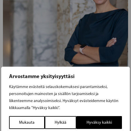
Arvostamme yksityisyyttäsi
Käytämme evästeitä selauskokemuksesi parantamiseksi,
24.01.2025
personoitujen mainosten ja sisällön tarjoamiseksi ja
liikenteemme analysoimiseksi. Hyväksyt evästeidemme käytön
MINISTERI BERGQVIST: JOKAISEN
klikkaamalla ”Hyväksy kaikki”.
NUOREN ÄÄNI PITÄÄ KUULUA
Mukauta
Hylkää
Hyväksy kaikki
YHTEISKUNTAKESKUSTELUSSA!