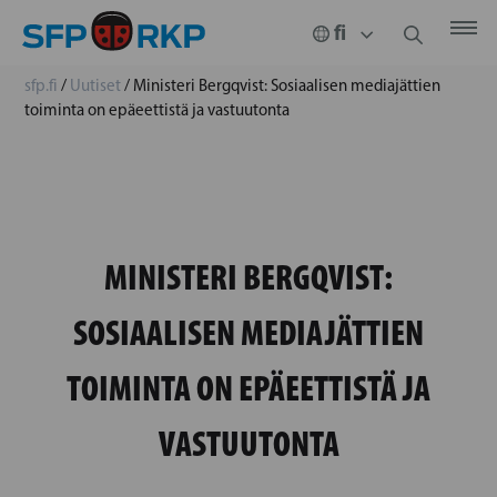
sfp.fi
/
Uutiset
/
Ministeri Bergqvist: Sosiaalisen mediajättien
toiminta on epäeettistä ja vastuutonta
MINISTERI BERGQVIST:
SOSIAALISEN MEDIAJÄTTIEN
TOIMINTA ON EPÄEETTISTÄ JA
VASTUUTONTA