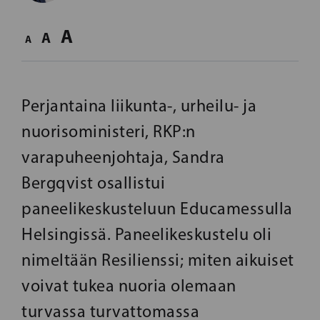
A
A
A
Perjantaina liikunta-, urheilu- ja
nuorisoministeri, RKP:n
varapuheenjohtaja, Sandra
Bergqvist osallistui
paneelikeskusteluun Educamessulla
Helsingissä. Paneelikeskustelu oli
nimeltään Resilienssi; miten aikuiset
voivat tukea nuoria olemaan
turvassa turvattomassa