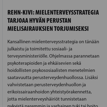
REHN-KIVI: MIELENTERVEYSSTRATEGIA
TARJOAA HYVÄN PERUSTAN
MIELISAIRAUKSIEN TORJUMISEKSI
Kansallinen mielenterveysstrategia on tänään
julkaistu ja toimitettu sosiaali- ja
terveysministeriölle. Ohjelmassa parannetaan
psykoterapioiden ja ehkäisevien sekä
hoidollisten psykososiaalisten menetelmien
saatavuutta perusterveydenhuollossa. Lisäksi
vahvistetaan perusterveydenhuollon ja
erikoissairaanhoidon yhteistyörakennetta,
jotta mielenterveyshäiriöt tunnistetaan
nykyistä paremmin ja varhainen tuki tai hoito