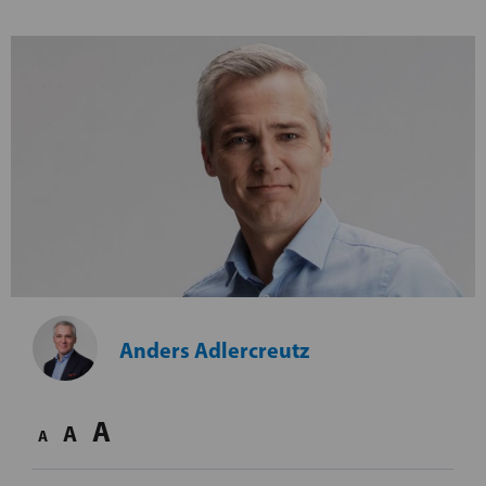
Anders Adlercreutz
A
A
A