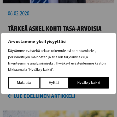
06.02.2020
TÄRKEÄ ASKEL KOHTI TASA-ARVOISIA
PERHEVAPAITA
Arvostamme yksityisyyttäsi
Käytämme evästeitä selauskokemuksesi parantamiseksi,
Suunnitellun mallin mukaan päivärahapäivien
personoitujen mainosten ja sisällön tarjoamiseksi ja
yhteen laskettu määrä kasvaa. Molemmat
liikenteemme analysoimiseksi. Hyväksyt evästeidemme käytön
vanhemmat saavat yhtä suuren kiintiön, 164
klikkaamalla ”Hyväksy kaikki”.
päivää, josta toinen vanhempi voi antaa
toiselle 69 päivää omasta kiintiöstään.
Mukauta
Hylkää
Hyväksy kaikki
LUE EDELLINEN ARTIKKELI