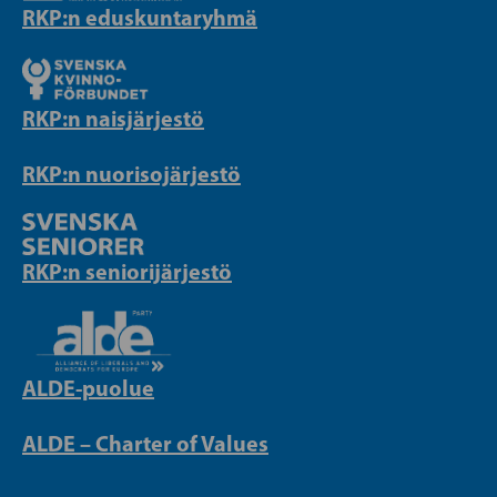
RKP:n eduskuntaryhmä
RKP:n naisjärjestö
RKP:n nuorisojärjestö
RKP:n seniorijärjestö
ALDE-puolue
ALDE – Charter of Values