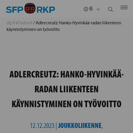
sfp.fi
/
Uutiset
/
Adlercreutz: Hanko-Hyvinkää-radan liikenteen
käynnistyminen on työvoitto
ADLERCREUTZ: HANKO-HYVINKÄÄ-
RADAN LIIKENTEEN
KÄYNNISTYMINEN ON TYÖVOITTO
JOUKKOLIIKENNE
12.12.2023 |
,