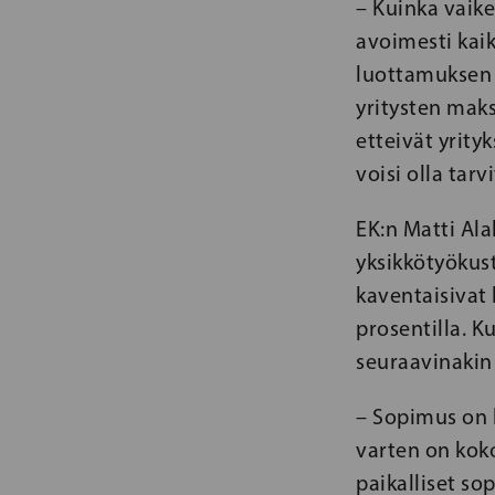
– Kuinka vaik
avoimesti kai
luottamuksen 
yritysten maks
etteivät yrit
voisi olla tarv
EK:n Matti Ala
yksikkötyökus
kaventaisivat 
prosentilla. K
seuraavinakin
– Sopimus on 
varten on kok
paikalliset so