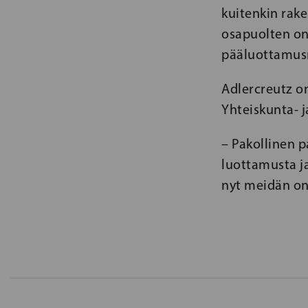
kuitenkin rak
osapuolten on 
pääluottamus
Adlercreutz o
Yhteiskunta- 
– Pakollinen p
luottamusta j
nyt meidän on