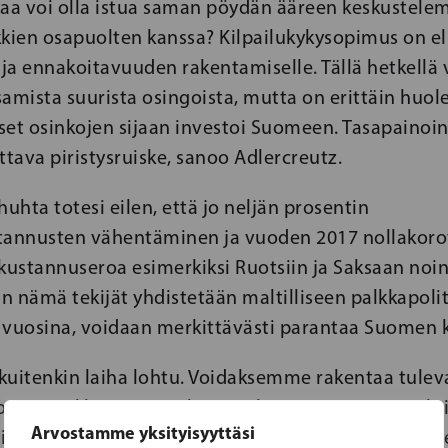
eaa voi olla istua saman pöydän ääreen keskustelem
kkien osapuolten kanssa? Kilpailukykysopimus on el
ja ennakoitavuuden rakentamiselle. Tällä hetkellä 
amista suurista osingoista, mutta on erittäin huol
ykset osinkojen sijaan investoi Suomeen. Tasapaino
ittava piristysruiske, sanoo Adlercreutz.
huhta totesi eilen, että jo neljän prosentin
tannusten vähentäminen ja vuoden 2017 nollakoro
kustannuseroa esimerkiksi Ruotsiin ja Saksaan noin
un nämä tekijät yhdistetään maltilliseen palkkapoli
 vuosina, voidaan merkittävästi parantaa Suomen k
kuitenkin laiha lohtu. Voidaksemme rakentaa tulev
o työmarkkinajärjestelmän tultava joustavammaksi, 
Arvostamme yksityisyyttäsi
pimukset ovat tärkeämpiä pitkällä tähtäimellä. Nii