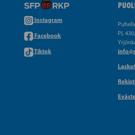
PUOL
Instagram
Puheli
PL 430
Facebook
Yrjönk
Tiktok
info@s
Lasku
Rekist
Eväst