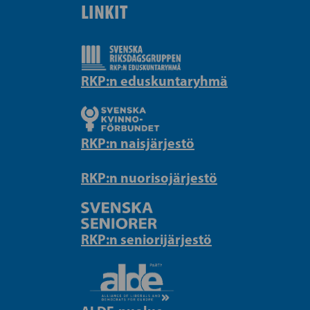
LINKIT
RKP:n eduskuntaryhmä
RKP:n naisjärjestö
RKP:n nuorisojärjestö
RKP:n seniorijärjestö