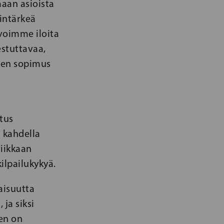
aan asioista
intärkeä
voimme iloita
estuttavaa,
inen sopimus
tus
 kahdella
tiikkaan
ilpailukykyä.
aisuutta
ja siksi
den on