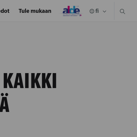
edot
Tule mukaan
 KAIKKI
Ä