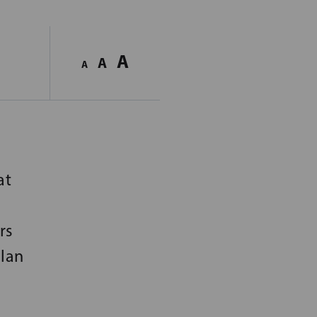
A
A
A
at
rs
ulan