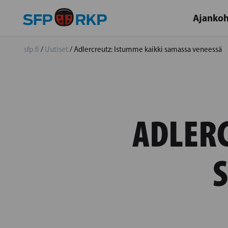
Ajankoh
sfp.fi
/
Uutiset
/
Adlercreutz: Istumme kaikki samassa veneessä
ADLERC