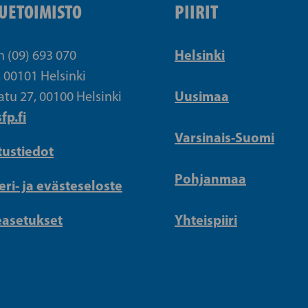
UETOIMISTO
PIIRIT
Helsinki
n (09) 693 070
, 00101 Helsinki
Uusimaa
atu 27, 00100 Helsinki
fp.fi
Varsinais-Suomi
tustiedot
Pohjanmaa
eri- ja evästeseloste
easetukset
Yhteispiiri