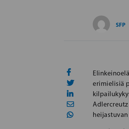
SFP
Elinkeinoel
erimielisiä 
kilpailukyk
Adlercreutz
heijastuvan 