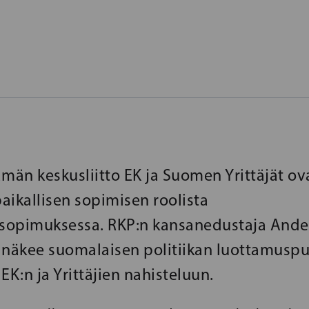
ämän keskusliitto EK ja Suomen Yrittäjät ov
paikallisen sopimisen roolista
ysopimuksessa. RKP:n kansanedustaja Ande
 näkee suomalaisen politiikan luottamusp
EK:n ja Yrittäjien nahisteluun.