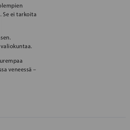
molempien
 Se ei tarkoita
sen.
 valiokuntaa.
 suurempaa
ssa veneessä –