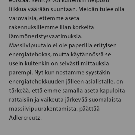
edistää. Kehitys voi kuitenkin helposti
liikkua väärään suuntaan. Meidän tulee olla
varovaisia, ettemme aseta
rakennuksillemme liian korkeita
lämmöneristysvaatimuksia.
Massiivipuutalo ei ole paperilla erityisen
energiatehokas, mutta käytännössä se
usein kuitenkin on selvästi mittauksia
parempi. Nyt kun nostamme syystäkin
energiatehokkuuden jälleen asialistalle, on
tärkeää, että emme samalla aseta kapuloita
rattaisiin ja vaikeuta järkevää suomalaista
massiivipuurakentamista, päättää
Adlercreutz.