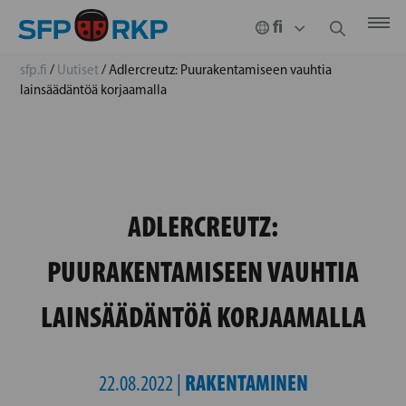
sfp.fi
/
Uutiset
/
Adlercreutz: Puurakentamiseen vauhtia
lainsäädäntöä korjaamalla
ADLERCREUTZ:
PUURAKENTAMISEEN VAUHTIA
LAINSÄÄDÄNTÖÄ KORJAAMALLA
RAKENTAMINEN
22.08.2022 |