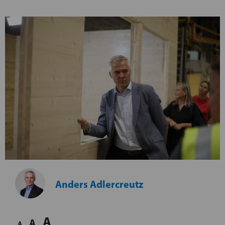
Anders Adlercreutz
A
A
A