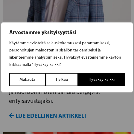
Arvostamme yksityisyyttäsi
21.01.2025
Käytämme evästeitä selauskokemuksesi parantamiseksi,
personoitujen mainosten ja sisällön tarjoamiseksi ja
ANDERS PORTIN NIMITETTY
liikenteemme analysoimiseksi. Hyväksyt evästeidemme käytön
ERITYISAVUSTAJAKSI
klikkaamalla ”Hyväksy kaikki”.
Mukauta
Hylkää
Hyväksy kaikki
Anders Portin on nimitetty Liikunta-, urheilu-
ja nuorisoministeri Sandra Bergqvist
erityisavustajaksi.
LUE EDELLINEN ARTIKKELI