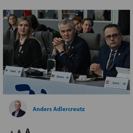
Anders Adlercreutz
A
A
A