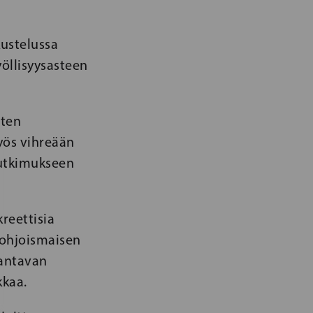
ustelussa
yöllisyysasteen
sten
yös vihreään
tutkimukseen
kreettisia
pohjoismaisen
rantavan
kkaa.