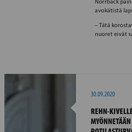
Norrback paino
avokätistä laps
– Tätä korosta
nuoret eivät s
30.09.2020
REHN-KIVELLE
MYÖNNETÄÄN 
POTILASTURV