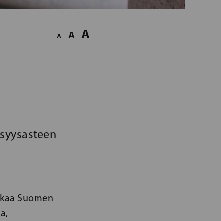
A
A
A
isyysasteen
velkaa Suomen
a,