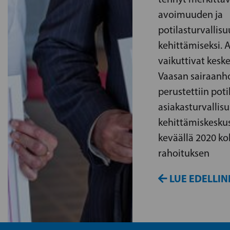
avoimuuden ja
potilasturvallis
kehittämiseksi. 
vaikuttivat keske
Vaasan sairaanho
perustettiin potil
asiakasturvallis
kehittämiskeskus,
keväällä 2020 k
rahoituksen
LUE EDELLIN