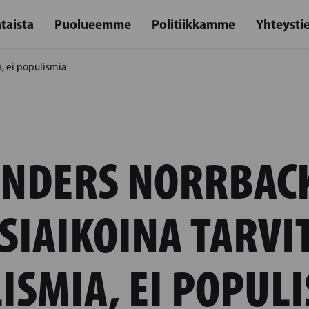
taista
Puolueemme
Politiikkamme
Yhteysti
a, ei populismia
NDERS NORRBAC
ISIAIKOINA TARVI
ISMIA, EI POPUL