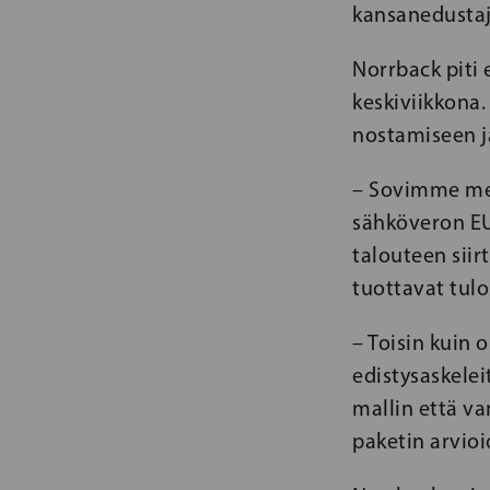
kansanedustaj
Norrback piti
keskiviikkona.
nostamiseen j
– Sovimme mer
sähköveron EU
talouteen siir
tuottavat tulos
– Toisin kuin 
edistysaskelei
mallin että v
paketin arvio