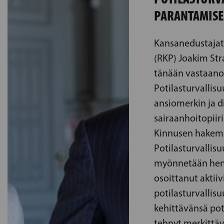
PARANTAMISE
Kansanedustajat
(RKP) Joakim Str
tänään vastaan
Potilasturvallisu
ansiomerkin ja 
sairaanhoitopiir
Kinnusen hakem
Potilasturvallis
myönnetään henki
osoittanut aktii
potilasturvallisu
kehittävänsä poti
tehnyt merkittä