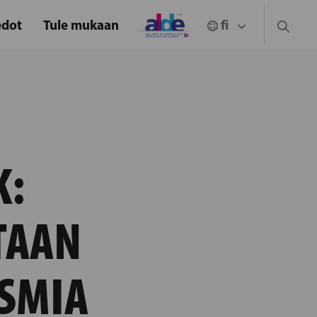
edot
Tule mukaan
K:
TAAN
ISMIA