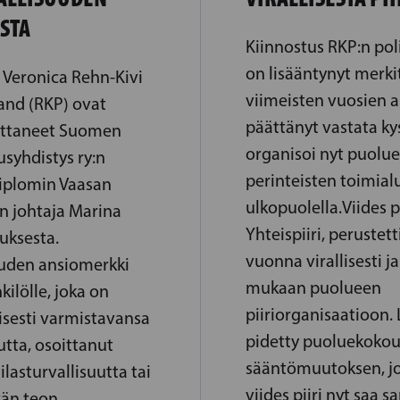
STA
Kiinnostus RKP:n pol
on lisääntynyt merki
 Veronica Rehn-Kivi
viimeisten vuosien a
and (RKP) ovat
päättänyt vastata ky
ottaneet Suomen
organisoi nyt puolu
usyhdistys ry:n
perinteisten toimial
diplomin Vaasan
ulkopuolella.Viides pi
in johtaja Marina
Yhteispiiri, perustet
uksesta.
vuonna virallisesti j
uuden ansiomerkki
mukaan puolueen
lölle, joka on
piiriorganisaatioon.
visesti varmistavansa
pidetty puoluekokou
utta, osoittanut
sääntömuutoksen, j
lasturvallisuutta tai
viides piiri nyt saa 
vän teon