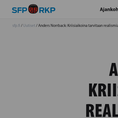
Ajankoh
sfp.fi
/
Uutiset
/
Anders Norrback: Kriisiaikoina tarvitaan realismi
A
KRI
REAL