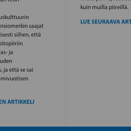
kuin muilla piireillä.
uuskulttuurin
LUE SEURAAVA ART
Ansiomerkin saajat
isesti siihen, että
itopiiriin
as- ja
uuden
 ja että se sai
olmivuotisen
EN ARTIKKELI