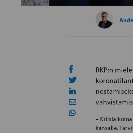
Ande
RKP:n miele
koronatilant
nostamiseks
vahvistamis
– Kriisiaikoin
kansalle. Tarv