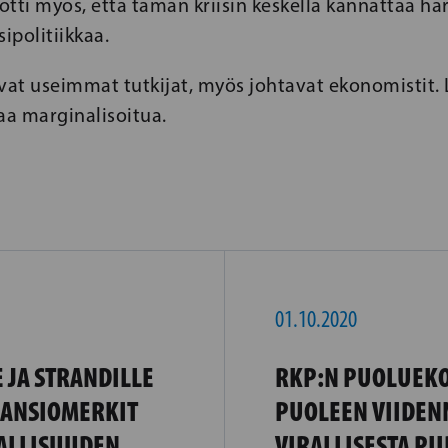
tti myös, että tämän kriisin keskellä kannattaa har
ipolitiikkaa.
vat useimmat tutkijat, myös johtavat ekonomistit. 
aa marginalisoitua.
01.10.2020
 JA STRANDILLE
RKP:N PUOLUEKO
ANSIOMERKIT
PUOLEEN VIIDEN
ALLISUUDEN
VIRALLISESTA PII