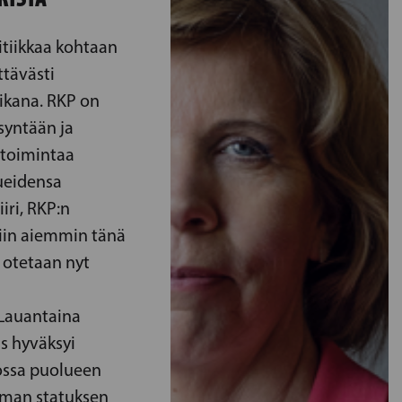
itiikkaa kohtaan
ttävästi
ikana. RKP on
syntään ja
etoimintaa
ueidensa
iri, RKP:n
tiin aiemmin tänä
a otetaan nyt
 Lauantaina
s hyväksyi
ossa puolueen
saman statuksen