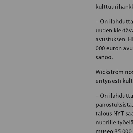
kulttuurihank
– On ilahdutta
uuden kiertäv
avustuksen. H
000 euron avu
sanoo.
Wickström nos
erityisesti ku
– On ilahdutt
panostuksista, 
talous NYT sa
nuorille työel
museo 35 000 