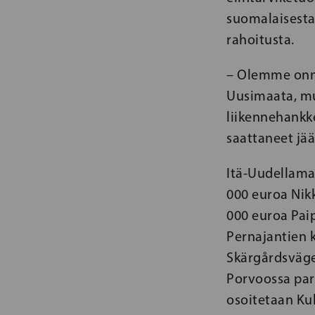
suomalaisesta 
rahoitusta.
– Olemme onni
Uusimaata, mu
liikennehankk
saattaneet jä
Itä-Uudellamaa
000 euroa Nikk
000 euroa Paip
Pernajantien 
Skärgårdsväge
Porvoossa par
osoitetaan Ku