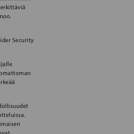
erkittäviä
noo.
Wider Security
jalle
uskomattoman
ärkeää
dollisuudet
tteluissa.
timaisen
ovat