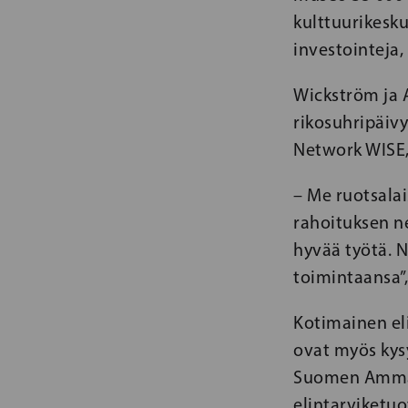
kulttuurikesku
investointeja
Wickström ja 
rikosuhripäivy
Network WISE, A
– Me ruotsala
rahoituksen n
hyvää työtä. N
toimintaansa”
Kotimainen eli
ovat myös kys
Suomen Ammatt
elintarviketuo