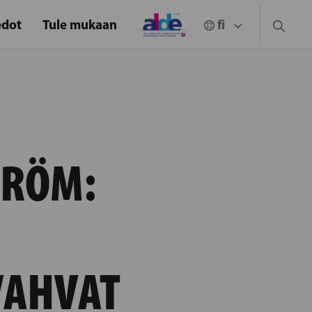
edot
Tule mukaan
TRÖM:
VAHVAT