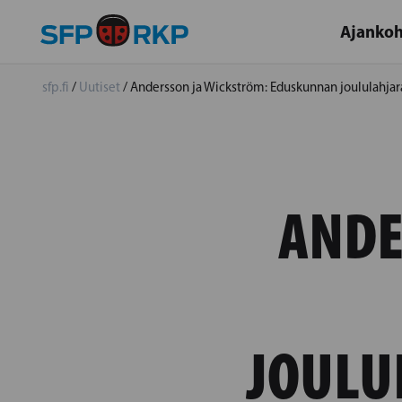
Ajankoh
sfp.fi
/
Uutiset
/
Andersson ja Wickström: Eduskunnan joululahjarah
ANDE
JOULU