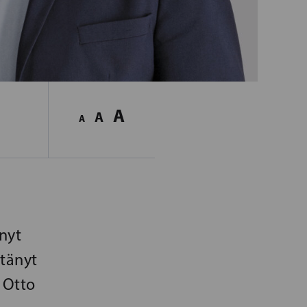
A
A
A
nyt
ttänyt
 Otto