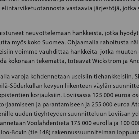
elintarviketuotannosta vastaavia järjestöjä, jotka
stuneet neuvottelemaan hankkeista, jotka hyödyt
tta myös koko Suomea. Ohjaamalla rahoitusta näi
eisiin voimme vauhdittaa hankkeita, jotka muuten o
ädä kokonaan tekemättä, toteavat Wickström ja An
lla varoja kohdennetaan useisiin tiehankkeisiin. 
ilä-Söderkullan kevyen liikenteen väylän suunnitte
pistentien korjauksiin. Loviisassa 125 000 euroa o
korjaamiseen ja parantamiseen ja 255 000 euroa 
nille uuden tieyhteyden suunnitteluun Loviisan yd
annetaan Voolahdentietä 175 000 eurolla ja 100 00
lloo-Boxin (tie 148) rakennussuunnitelman loppuu