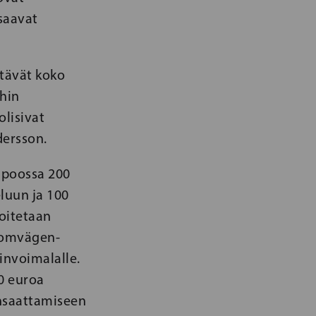
 saavat
tävät koko
hin
lisivat
dersson.
Sipoossa 200
luun ja 100
soitetaan
Atomvägen-
invoimalalle.
0 euroa
nsaattamiseen