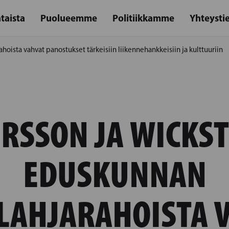
taista
Puolueemme
Politiikkamme
Yhteysti
oista vahvat panostukset tärkeisiin liikennehankkeisiin ja kulttuuriin
RSSON JA WICKS
EDUSKUNNAN
LAHJARAHOISTA 