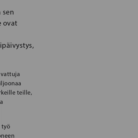
a sen
e ovat
ipäivystys,
ivattuja
iljoonaa
eille teille,
ja
 työ
moneen