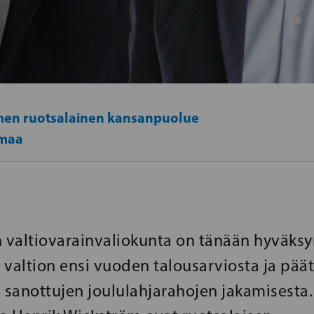
en ruotsalainen kansanpuolue
maa
valtiovarainvaliokunta on tänään hyväksy
 valtion ensi vuoden talousarviosta ja pää
n sanottujen joululahjarahojen jakamisesta.