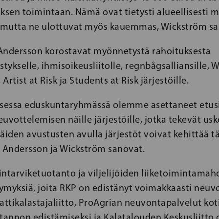
ksen toimintaan. Nämä ovat tietysti alueellisesti m
, mutta ne ulottuvat myös kauemmas, Wickström sa
Andersson korostavat myönnetystä rahoituksesta
stykselle, ihmisoikeusliitolle, regnbågsalliansille, 
rtist at Risk ja Students at Risk järjestöille.
isessa eduskuntaryhmässä olemme asettaneet etusi
euvottelemisen näille järjestöille, jotka tekevät 
äiden avustusten avulla järjestöt voivat kehittää t
, Andersson ja Wickström sanovat.
ntarviketuotanto ja viljelijöiden liiketoimintamah
ymyksiä, joita RKP on edistänyt voimakkaasti neuvo
ikalastajaliitto, ProAgrian neuvontapalvelut ko
tannon edistämiseksi ja Kalatalouden Keskusliitto 