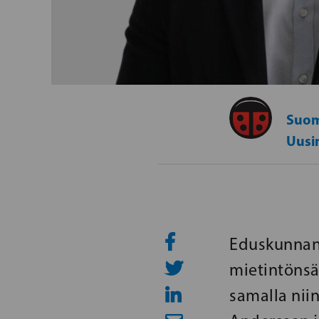
Suom
Uusi
Eduskunnan 
mietintönsä
samalla nii