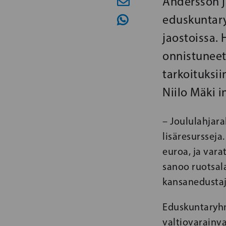
Andersson j
eduskuntary
jaostoissa. 
onnistuneet
tarkoituksi
Niilo Mäki i
– Joululahjara
lisäresurssej
euroa, ja varat
sanoo ruotsal
kansanedustaj
Eduskuntaryhm
valtiovarainva