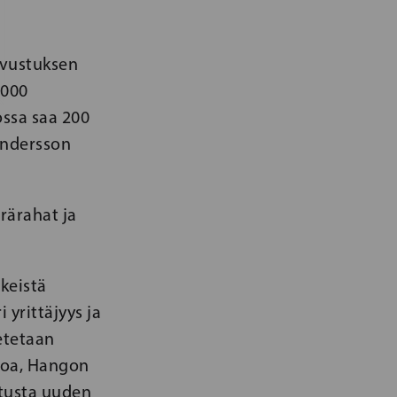
avustuksen
 000
ossa saa 200
Andersson
rärahat ja
keistä
 yrittäjyys ja
etetaan
uroa, Hangon
stusta uuden