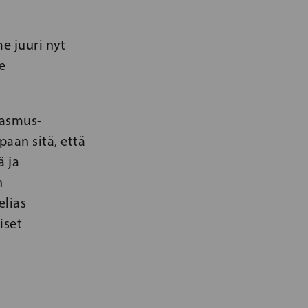
e juuri nyt
e
rasmus-
paan sitä, että
 ja
n
elias
iset