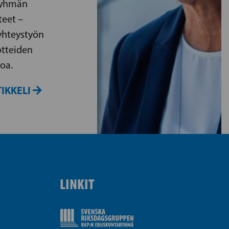
ryhmän
teet –
yhteystyön
otteiden
voa.
IKKELI
LINKIT