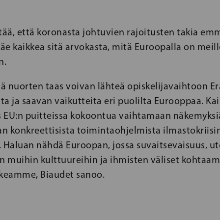
ää, että koronasta johtuvien rajoitusten takia emm
näe kaikkea sitä arvokasta, mitä Euroopalla on meill
n.
ä nuorten taas voivan lähteä opiskelijavaihtoon E
a ja saavan vaikutteita eri puolilta Eurooppaa. Kai
 EU:n puitteissa kokoontua vaihtamaan näkemyksiä
n konkreettisista toimintaohjelmista ilmastokriisi
 Haluan nähdä Euroopan, jossa suvaitsevaisuus, ut
 muihin kulttuureihin ja ihmisten väliset kohtaam
keamme, Biaudet sanoo.