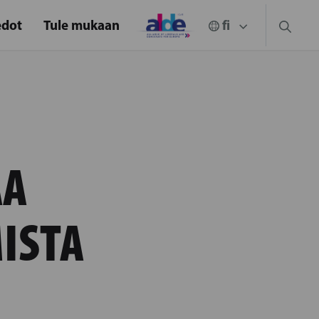
edot
Tule mukaan
AA
ISTA