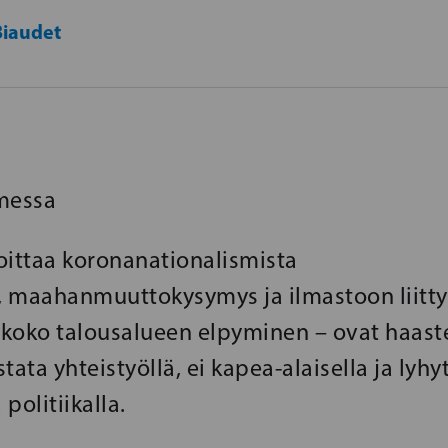
Biaudet
messa
oittaa koronanationalismista
 maahanmuuttokysymys ja ilmastoon liitty
koko talousalueen elpyminen – ovat haastei
tata yhteistyöllä, ei kapea-alaisella ja lyhy
 politiikalla.