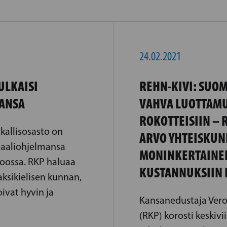
24.02.2021
ULKAISI
REHN-KIVI: SUOM
ANSA
VAHVA LUOTTAM
ROKOTTEISIIN –
kallisosasto on
ARVO YHTEISKUN
vaaliohjelmansa
MONINKERTAINE
poossa. RKP haluaa
KUSTANNUKSIIN
aksikielisen kunnan,
ivat hyvin ja
Kansanedustaja Vero
(RKP) korosti keskivi