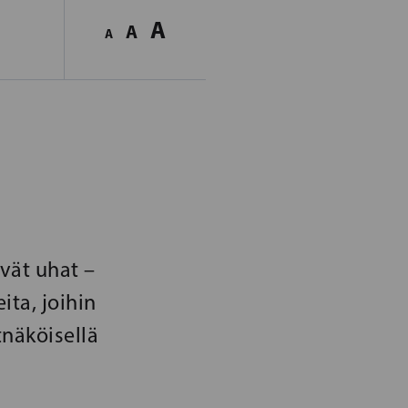
A
A
A
vät uhat –
ta, joihin
tnäköisellä