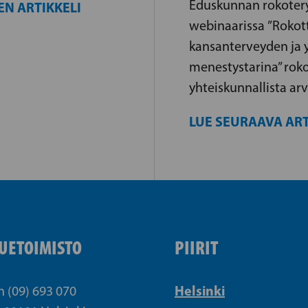
Eduskunnan rokote
EN ARTIKKELI
webinaarissa ”Rokot
kansanterveyden ja 
menestystarina” rok
yhteiskunnallista ar
LUE SEURAAVA ART
UETOIMISTO
PIIRIT
Helsinki
n (09) 693 070