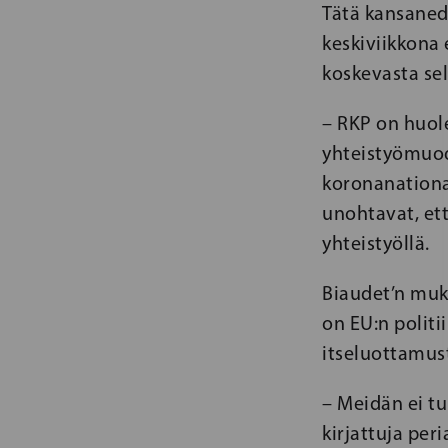
Tätä kansane
keskiviikkona
koskevasta se
– RKP on huol
yhteistyömuodo
koronanational
unohtavat, ett
yhteistyöllä.
Biaudet’n muka
on EU:n polit
itseluottamus
– Meidän ei t
kirjattuja per