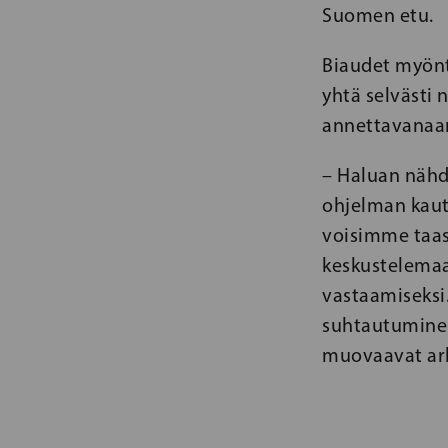
Suomen etu.
Biaudet myönt
yhtä selvästi 
annettavanaa
– Haluan nähd
ohjelman kautt
voisimme taas
keskustelemaa
vastaamiseksi.
suhtautuminen
muovaavat ar