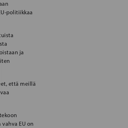
aan
U-politiikkaa
tuista
sta
oistaan ja
iten
t, että meillä
avaa
ntekoon
va vahva EU on