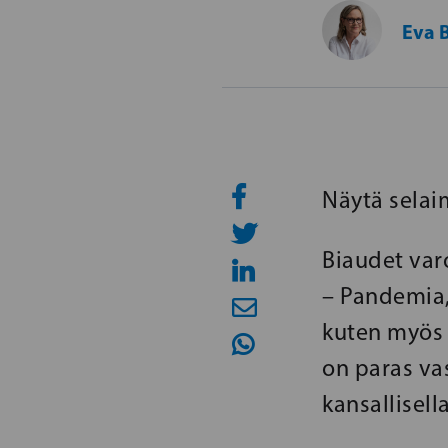
Eva 
Näytä selai
Biaudet var
– Pandemia,
kuten myös 
on paras vas
kansallisella