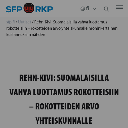
sfp.fi
/
Uutiset
/
Rehn-Kivi: Suomalaisilla vahva luottamus
rokotteisiin – rokotteiden arvo yhteiskunnalle moninkertainen
kustannuksiin nähden
REHN-KIVI: SUOMALAISILLA
VAHVA LUOTTAMUS ROKOTTEISIIN
– ROKOTTEIDEN ARVO
YHTEISKUNNALLE