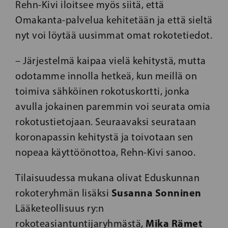
Rehn-Kivi iloitsee myös siitä, että
Omakanta-palvelua kehitetään ja että sieltä
nyt voi löytää uusimmat omat rokotetiedot.
– Järjestelmä kaipaa vielä kehitystä, mutta
odotamme innolla hetkeä, kun meillä on
toimiva sähköinen rokotuskortti, jonka
avulla jokainen paremmin voi seurata omia
rokotustietojaan. Seuraavaksi seurataan
koronapassin kehitystä ja toivotaan sen
nopeaa käyttöönottoa, Rehn-Kivi sanoo.
Tilaisuudessa mukana olivat Eduskunnan
Susanna Sonninen
rokoteryhmän lisäksi
Lääketeollisuus ry:n
Mika Rämet
rokoteasiantuntijaryhmästä,