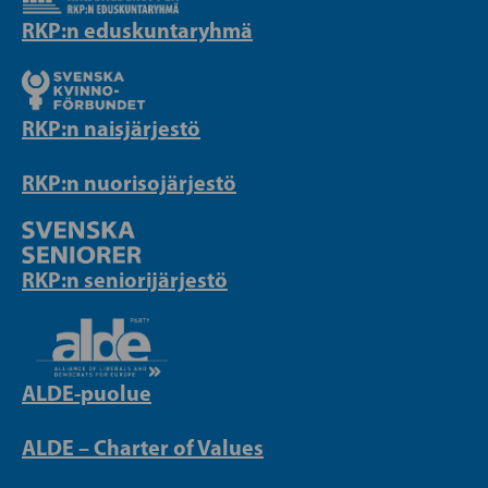
RKP:n eduskuntaryhmä
RKP:n naisjärjestö
RKP:n nuorisojärjestö
RKP:n seniorijärjestö
ALDE-puolue
ALDE – Charter of Values