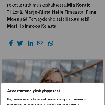
Mia Kontio
rokotustutkimuskeskuksesta,
Marjo-Riitta Helle
Tiina
THL:stä,
Fimeasta,
Mäenpää
Terveydenhoitajaliitosta sekä
Mari Holmroos
Kelasta.
Arvostamme yksityisyyttäsi
Käytämme evästeitä selauskokemuksesi parantamiseksi,
personoitujen mainosten ja sisällön tarjoamiseksi ja