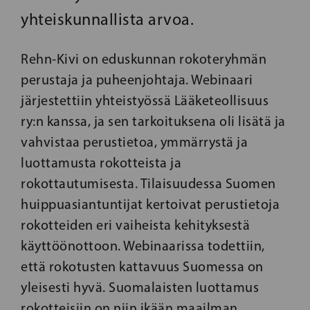
yhteiskunnallista arvoa.
Rehn-Kivi on eduskunnan rokoteryhmän
perustaja ja puheenjohtaja. Webinaari
järjestettiin yhteistyössä Lääketeollisuus
ry:n kanssa, ja sen tarkoituksena oli lisätä ja
vahvistaa perustietoa, ymmärrystä ja
luottamusta rokotteista ja
rokottautumisesta. Tilaisuudessa Suomen
huippuasiantuntijat kertoivat perustietoja
rokotteiden eri vaiheista kehityksestä
käyttöönottoon. Webinaarissa todettiin,
että rokotusten kattavuus Suomessa on
yleisesti hyvä. Suomalaisten luottamus
rokotteisiin on niin ikään maailman