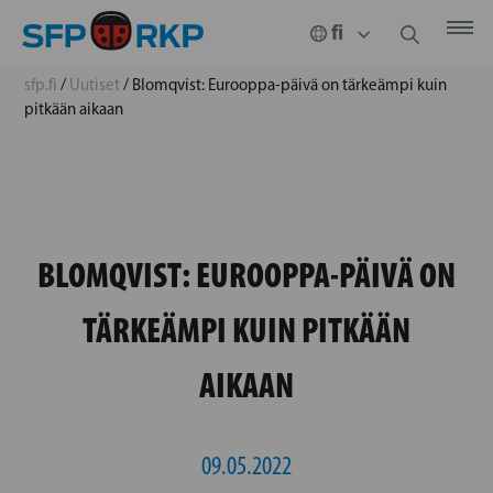
sfp.fi
/
Uutiset
/
Blomqvist: Eurooppa-päivä on tärkeämpi kuin
pitkään aikaan
BLOMQVIST: EUROOPPA-PÄIVÄ ON
TÄRKEÄMPI KUIN PITKÄÄN
AIKAAN
09.05.2022