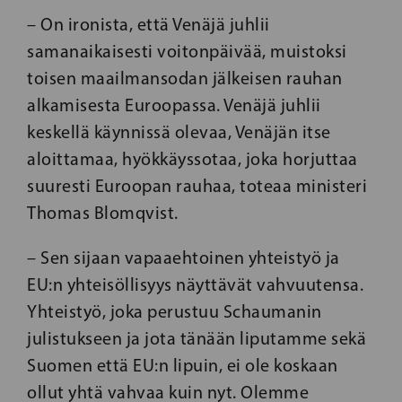
– On ironista, että Venäjä juhlii
samanaikaisesti voitonpäivää, muistoksi
toisen maailmansodan jälkeisen rauhan
alkamisesta Euroopassa. Venäjä juhlii
keskellä käynnissä olevaa, Venäjän itse
aloittamaa, hyökkäyssotaa, joka horjuttaa
suuresti Euroopan rauhaa, toteaa ministeri
Thomas Blomqvist.
– Sen sijaan vapaaehtoinen yhteistyö ja
EU:n yhteisöllisyys näyttävät vahvuutensa.
Yhteistyö, joka perustuu Schaumanin
julistukseen ja jota tänään liputamme sekä
Suomen että EU:n lipuin, ei ole koskaan
ollut yhtä vahvaa kuin nyt. Olemme