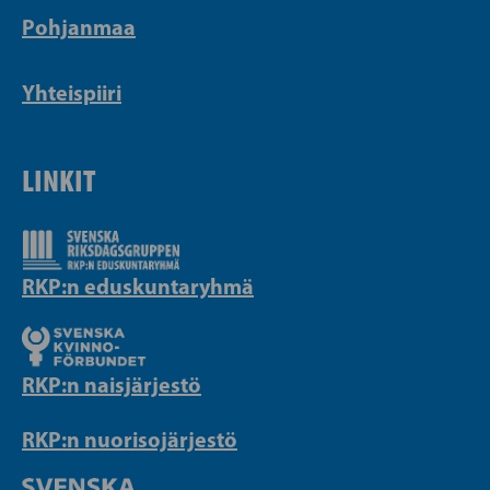
Pohjanmaa
Yhteispiiri
LINKIT
RKP:n eduskuntaryhmä
RKP:n naisjärjestö
RKP:n nuorisojärjestö